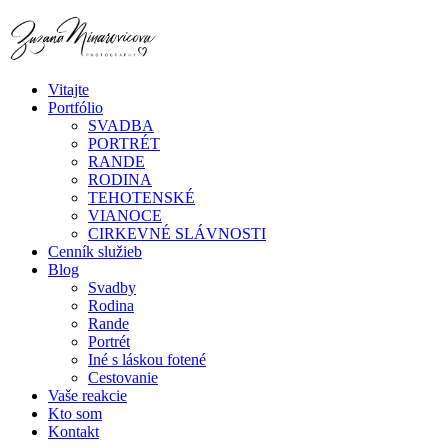
Vitajte
Portfólio
SVADBA
PORTRÉT
RANDE
RODINA
TEHOTENSKÉ
VIANOCE
CIRKEVNÉ SLÁVNOSTI
Cenník služieb
Blog
Svadby
Rodina
Rande
Portrét
Iné s láskou fotené
Cestovanie
Vaše reakcie
Kto som
Kontakt