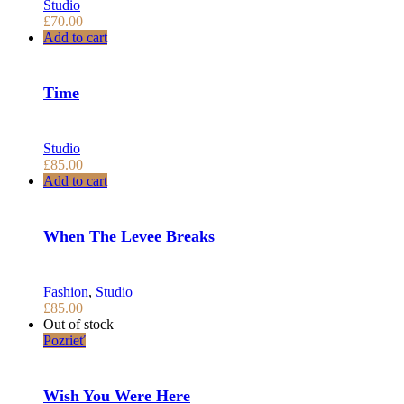
Studio
£
70.00
Add to cart
Time
Studio
£
85.00
Add to cart
When The Levee Breaks
Fashion
,
Studio
£
85.00
Out of stock
Pozrieť
Wish You Were Here