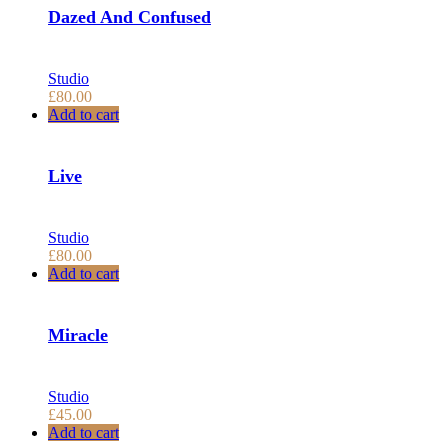
Dazed And Confused
Studio
£
80.00
Add to cart
Live
Studio
£
80.00
Add to cart
Miracle
Studio
£
45.00
Add to cart