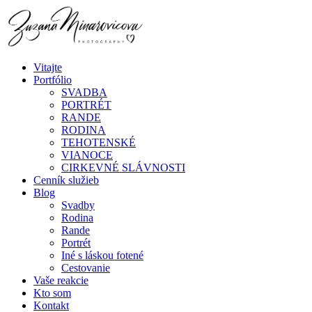
Vitajte
Portfólio
SVADBA
PORTRÉT
RANDE
RODINA
TEHOTENSKÉ
VIANOCE
CIRKEVNÉ SLÁVNOSTI
Cenník služieb
Blog
Svadby
Rodina
Rande
Portrét
Iné s láskou fotené
Cestovanie
Vaše reakcie
Kto som
Kontakt