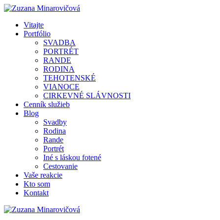
Vitajte
Portfólio
SVADBA
PORTRÉT
RANDE
RODINA
TEHOTENSKÉ
VIANOCE
CIRKEVNÉ SLÁVNOSTI
Cenník služieb
Blog
Svadby
Rodina
Rande
Portrét
Iné s láskou fotené
Cestovanie
Vaše reakcie
Kto som
Kontakt