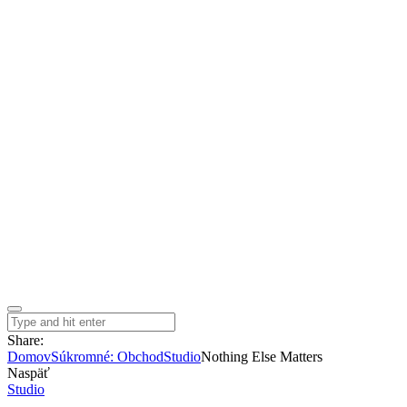
Share:
Domov
Súkromné: Obchod
Studio
Nothing Else Matters
Naspäť
Studio