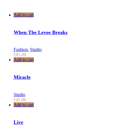
Add to cart
When The Levee Breaks
Fashion
,
Studio
£
85.00
Add to cart
Miracle
Studio
£
45.00
Add to cart
Live