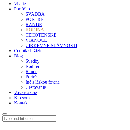
Vitajte
Portfólio
SVADBA
PORTRÉT
RANDE
RODINA
TEHOTENSKÉ
VIANOCE
CIRKEVNÉ SLÁVNOSTI
Cenník služieb
Blog
Svadby
Rodina
Rande
Portrét
Iné s láskou fotené
Cestovanie
Vaše reakcie
Kto som
Kontakt