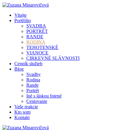
Vitajte
Portfólio
SVADBA
PORTRÉT
RANDE
RODINA
TEHOTENSKÉ
VIANOCE
CIRKEVNÉ SLÁVNOSTI
Cenník služieb
Blog
Svadby
Rodina
Rande
Portrét
Iné s láskou fotené
Cestovanie
Vaše reakcie
Kto som
Kontakt