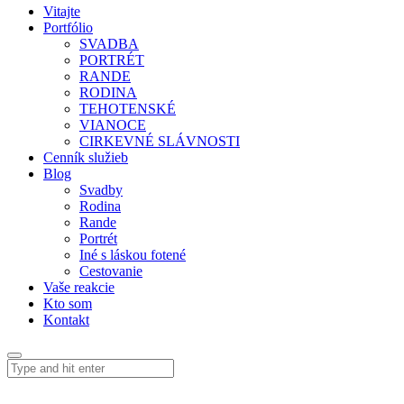
Vitajte
Portfólio
SVADBA
PORTRÉT
RANDE
RODINA
TEHOTENSKÉ
VIANOCE
CIRKEVNÉ SLÁVNOSTI
Cenník služieb
Blog
Svadby
Rodina
Rande
Portrét
Iné s láskou fotené
Cestovanie
Vaše reakcie
Kto som
Kontakt