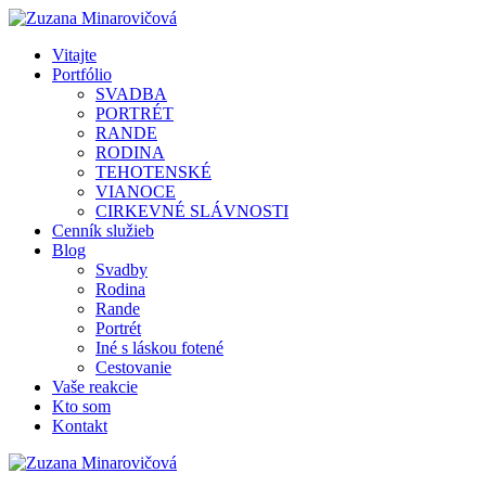
Vitajte
Portfólio
SVADBA
PORTRÉT
RANDE
RODINA
TEHOTENSKÉ
VIANOCE
CIRKEVNÉ SLÁVNOSTI
Cenník služieb
Blog
Svadby
Rodina
Rande
Portrét
Iné s láskou fotené
Cestovanie
Vaše reakcie
Kto som
Kontakt