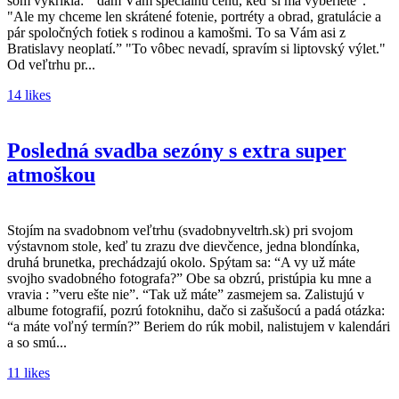
som vykríkla: " dám Vám špeciálnu cenu, keď si ma vyberiete".
"Ale my chceme len skrátené fotenie, portréty a obrad, gratulácie a
pár spoločných fotiek s rodinou a kamošmi. To sa Vám asi z
Bratislavy neoplatí.” "To vôbec nevadí, spravím si liptovský výlet."
Od veľtrhu pr...
14 likes
Posledná svadba sezóny s extra super
atmoškou
Stojím na svadobnom veľtrhu (svadobnyveltrh.sk) pri svojom
výstavnom stole, keď tu zrazu dve dievčence, jedna blondínka,
druhá brunetka, prechádzajú okolo. Spýtam sa: “A vy už máte
svojho svadobného fotografa?” Obe sa obzrú, pristúpia ku mne a
vravia : ”veru ešte nie”. “Tak už máte” zasmejem sa. Zalistujú v
albume fotografií, pozrú fotoknihu, dačo si zašušocú a padá otázka:
“a máte voľný termín?” Beriem do rúk mobil, nalistujem v kalendári
a so smú...
11 likes