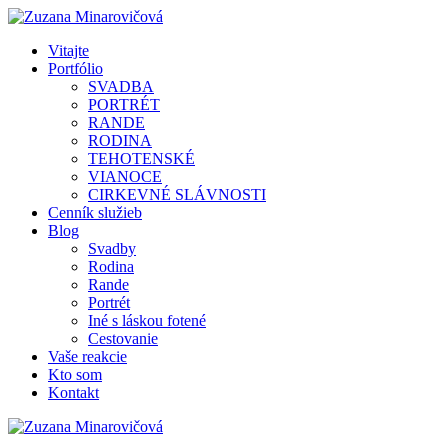
Vitajte
Portfólio
SVADBA
PORTRÉT
RANDE
RODINA
TEHOTENSKÉ
VIANOCE
CIRKEVNÉ SLÁVNOSTI
Cenník služieb
Blog
Svadby
Rodina
Rande
Portrét
Iné s láskou fotené
Cestovanie
Vaše reakcie
Kto som
Kontakt