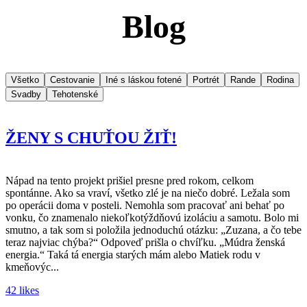
Blog
Všetko
Cestovanie
Iné s láskou fotené
Portrét
Rande
Rodina
Svadby
Tehotenské
ŽENY S CHUŤOU ŽIŤ!
Nápad na tento projekt prišiel presne pred rokom, celkom
spontánne. Ako sa vraví, všetko zlé je na niečo dobré. Ležala som
po operácii doma v posteli. Nemohla som pracovať ani behať po
vonku, čo znamenalo niekoľkotýždňovú izoláciu a samotu. Bolo mi
smutno, a tak som si položila jednoduchú otázku: „Zuzana, a čo tebe
teraz najviac chýba?“ Odpoveď prišla o chvíľku. „Múdra ženská
energia.“ Taká tá energia starých mám alebo Matiek rodu v
kmeňovýc...
42 likes