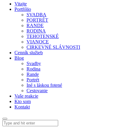
Vitajte
Portfólio
SVADBA
PORTRÉT
RANDE
RODINA
TEHOTENSKÉ
VIANOCE
CIRKEVNÉ SLÁVNOSTI
Cenník služieb
Blog
Svadby
Rodina
Rande
Portrét
Iné s láskou fotené
Cestovanie
Vaše reakcie
Kto som
Kontakt