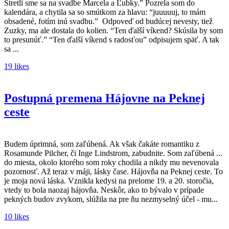
Stretli sme sa na svadbe Marcela a Ľubky.” Pozrela som do
kalendára, a chytila sa so smútkom za hlavu: “juuuuuj, to mám
obsadené, fotím inú svadbu.” Odpoveď od budúcej nevesty, tiež
Zuzky, ma ale dostala do kolien. “Ten ďalší víkend? Skúsila by som
to presunúť.” “Ten ďalší víkend s radosťou” odpisujem späť. A tak
sa ...
19 likes
Postupná premena Hájovne na Peknej
ceste
Budem úprimná, som zaľúbená. Ak však čakáte romantiku z
Rosamunde Pilcher, či Inge Lindstrom, zabudnite. Som zaľúbená ...
do miesta, okolo ktorého som roky chodila a nikdy mu nevenovala
pozornosť. Až teraz v máji, lásky čase. Hájovňa na Peknej ceste. To
je moja nová láska. Vznikla kedysi na prelome 19. a 20. storočia,
vtedy to bola naozaj hájovňa. Neskôr, ako to bývalo v prípade
pekných budov zvykom, slúžila na pre ňu nezmyselný účel - mu...
10 likes