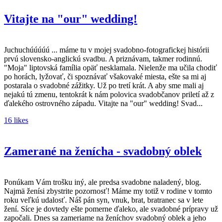
Vitajte na "our" wedding!
Juchuchúúúúú ... máme tu v mojej svadobno-fotografickej histórii
prvú slovensko-anglickú svadbu. A priznávam, takmer rodinnú.
"Moja" liptovská família opäť nesklamala. Nielenže ma učila chodiť
po horách, lyžovať, či spoznávať všakovaké miesta, ešte sa mi aj
postarala o svadobné zážitky. Už po tretí krát. A aby sme mali aj
nejakú tú zmenu, tentokrát k nám polovica svadobčanov priletí až z
ďalekého ostrovného západu. Vitajte na "our" wedding! Svad...
16 likes
Zamerané na ženícha - svadobný oblek
Ponúkam Vám trošku iný, ale predsa svadobne naladený, blog.
Najmä ženísi zbystrite pozornosť! Máme my totiž v rodine v tomto
roku veľkú udalosť. Náš pán syn, vnuk, brat, bratranec sa v lete
žení. Síce je dovtedy ešte pomerne ďaleko, ale svadobné prípravy už
započali. Dnes sa zameriame na ženíchov svadobný oblek a jeho