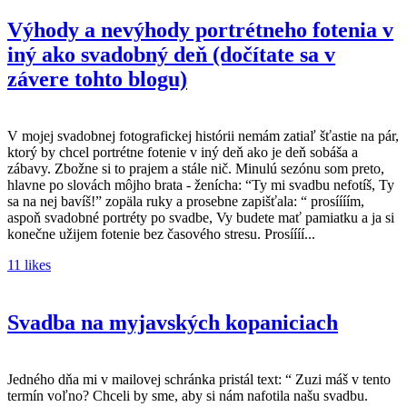
Výhody a nevýhody portrétneho fotenia v
iný ako svadobný deň (dočítate sa v
závere tohto blogu)
V mojej svadobnej fotografickej histórii nemám zatiaľ šťastie na pár,
ktorý by chcel portrétne fotenie v iný deň ako je deň sobáša a
zábavy. Zbožne si to prajem a stále nič. Minulú sezónu som preto,
hlavne po slovách môjho brata - ženícha: “Ty mi svadbu nefotíš, Ty
sa na nej bavíš!” zopäla ruky a prosebne zapišťala: “ prosíííím,
aspoň svadobné portréty po svadbe, Vy budete mať pamiatku a ja si
konečne užijem fotenie bez časového stresu. Prosíííí...
11 likes
Svadba na myjavských kopaniciach
Jedného dňa mi v mailovej schránka pristál text: “ Zuzi máš v tento
termín voľno? Chceli by sme, aby si nám nafotila našu svadbu.