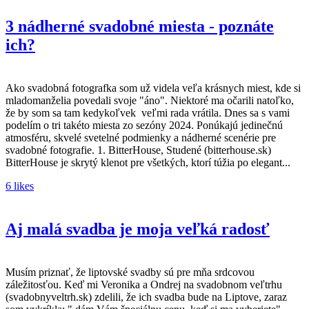
3 nádherné svadobné miesta - poznáte
ich?
Ako svadobná fotografka som už videla veľa krásnych miest, kde si
mladomanželia povedali svoje "áno". Niektoré ma očarili natoľko,
že by som sa tam kedykoľvek veľmi rada vrátila. Dnes sa s vami
podelím o tri takéto miesta zo sezóny 2024. Ponúkajú jedinečnú
atmosféru, skvelé svetelné podmienky a nádherné scenérie pre
svadobné fotografie. 1. BitterHouse, Studené (bitterhouse.sk)
BitterHouse je skrytý klenot pre všetkých, ktorí túžia po elegant...
6 likes
Aj malá svadba je moja veľká radosť
Musím priznať, že liptovské svadby sú pre mňa srdcovou
záležitosťou. Keď mi Veronika a Ondrej na svadobnom veľtrhu
(svadobnyveltrh.sk) zdelili, že ich svadba bude na Liptove, zaraz