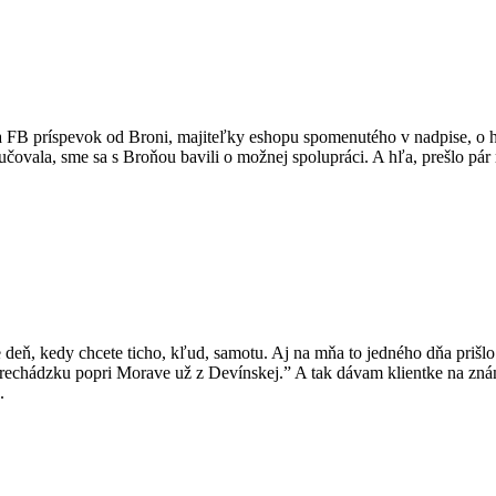
ol na FB príspevok od Broni, majiteľky eshopu spomenutého v nadpise, 
čovala, sme sa s Broňou bavili o možnej spolupráci. A hľa, prešlo pár 
e deň, kedy chcete ticho, kľud, samotu. Aj na mňa to jedného dňa pr
rechádzku popri Morave už z Devínskej.” A tak dávam klientke na zná
.