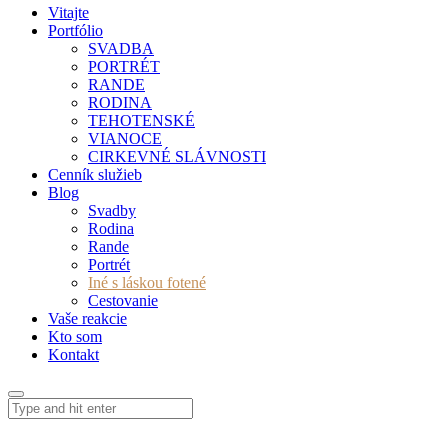
Vitajte
Portfólio
SVADBA
PORTRÉT
RANDE
RODINA
TEHOTENSKÉ
VIANOCE
CIRKEVNÉ SLÁVNOSTI
Cenník služieb
Blog
Svadby
Rodina
Rande
Portrét
Iné s láskou fotené
Cestovanie
Vaše reakcie
Kto som
Kontakt