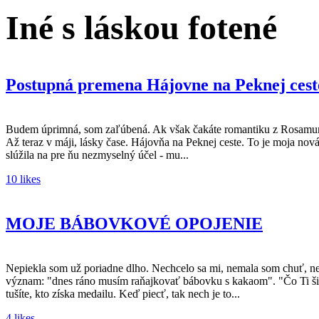
Iné s láskou fotené
Postupná premena Hájovne na Peknej cest
Budem úprimná, som zaľúbená. Ak však čakáte romantiku z Rosamunde
Až teraz v máji, lásky čase. Hájovňa na Peknej ceste. To je moja nov
slúžila na pre ňu nezmyselný účel - mu...
10 likes
MOJE BÁBOVKOVÉ OPOJENIE
Nepiekla som už poriadne dlho. Nechcelo sa mi, nemala som chuť, ne
význam: "dnes ráno musím raňajkovať bábovku s kakaom". "Čo Ti šib
tušíte, kto získa medailu. Keď piecť, tak nech je to...
4 likes