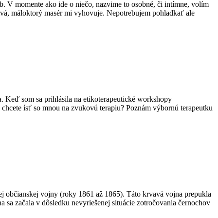
ieb. V momente ako ide o niečo, nazvime to osobné, či intímne, volím
tlivá, máloktorý masér mi vyhovuje. Nepotrebujem pohladkať ale
ka. Keď som sa prihlásila na etikoterapeutické workshopy
á, chcete ísť so mnou na zvukovú terapiu? Poznám výbornú terapeutku
 občianskej vojny (roky 1861 až 1865). Táto krvavá vojna prepukla
jna sa začala v dôsledku nevyriešenej situácie zotročovania černochov