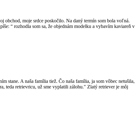
oj obchod, moje srdce poskočilo. Na daný termín som bola voľná.
a píše: “ rozhodla som sa, že objednám modelku a vybavím kaviareň v
m stane. A naša família tiež. Čo naša família, ja som vôbec netušila,
 teda retrievricu, už sme vyplatili zálohu." Zlatý retriever je môj