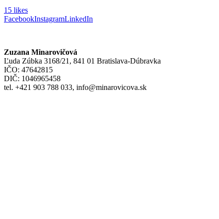
15 likes
Facebook
Instagram
LinkedIn
Zuzana Minarovičová
Ľuda Zúbka 3168/21, 841 01 Bratislava-Dúbravka
IČO: 47642815
DIČ: 1046965458
tel. +421 903 788 033, info@minarovicova.sk