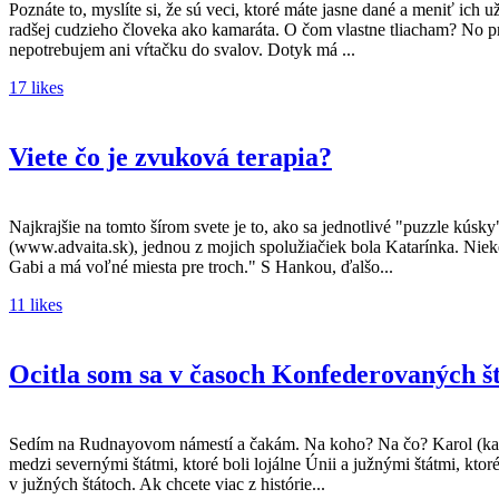
Poznáte to, myslíte si, že sú veci, ktoré máte jasne dané a meniť ich
radšej cudzieho človeka ako kamaráta. O čom vlastne tliacham? No pr
nepotrebujem ani vŕtačku do svalov. Dotyk má ...
17 likes
Viete čo je zvuková terapia?
Najkrajšie na tomto šírom svete je to, ako sa jednotlivé "puzzle kús
(www.advaita.sk), jednou z mojich spolužiačiek bola Katarínka. Niek
Gabi a má voľné miesta pre troch." S Hankou, ďalšo...
11 likes
Ocitla som sa v časoch Konfederovaných š
Sedím na Rudnayovom námestí a čakám. Na koho? Na čo? Karol (karol
medzi severnými štátmi, ktoré boli lojálne Únii a južnými štátmi, kto
v južných štátoch. Ak chcete viac z histórie...