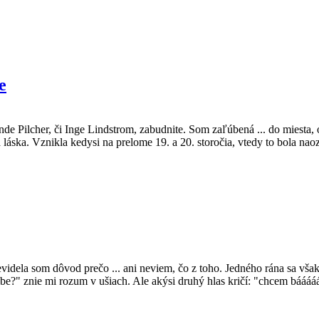
e
 Pilcher, či Inge Lindstrom, zabudnite. Som zaľúbená ... do miesta,
á láska. Vznikla kedysi na prelome 19. a 20. storočia, vtedy to bola 
videla som dôvod prečo ... ani neviem, čo z toho. Jedného rána sa v
e?" znie mi rozum v ušiach. Ale akýsi druhý hlas kričí: "chcem bááá