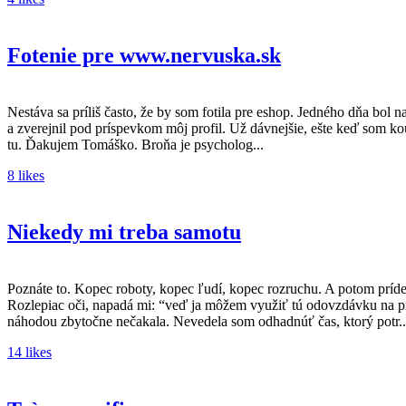
Fotenie pre www.nervuska.sk
Nestáva sa príliš často, že by som fotila pre eshop. Jedného dňa b
a zverejnil pod príspevkom môj profil. Už dávnejšie, ešte keď som kou
tu. Ďakujem Tomáško. Broňa je psycholog...
8 likes
Niekedy mi treba samotu
Poznáte to. Kopec roboty, kopec ľudí, kopec rozruchu. A potom príd
Rozlepiac oči, napadá mi: “veď ja môžem využiť tú odovzdávku na p
náhodou zbytočne nečakala. Nevedela som odhadnúť čas, ktorý potr..
14 likes