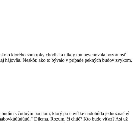
 okolo ktorého som roky chodila a nikdy mu nevenovala pozornosť.
naozaj hájovňa. Neskôr, ako to bývalo v prípade pekných budov zvykom,
šak budím s čudným pocitom, ktorý po chvíľke nadobúda jednoznačný
ááábovkúúúúúúú." Dilema. Rozum, či chtíč? Kto bude víťaz? Asi už