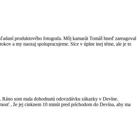
o hľadaní produktového fotografa. Môj kamarát Tomáš hneď zareagoval
rokov a my naozaj spolupracujeme. Síce v úplne inej téme, ale je to
išlo. Ráno som mala dohodnutú odovzdávku zákazky v Devíne.
mosť , že jej cinknem 10 minút pred príchodom do Devína, aby ma