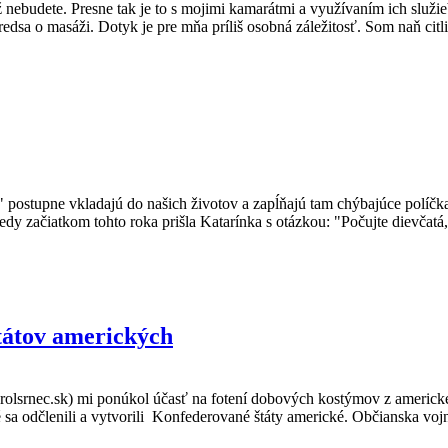
 už nebudete. Presne tak je to s mojimi kamarátmi a využívaním ich služ
edsa o masáži. Dotyk je pre mňa príliš osobná záležitosť. Som naň ci
ky" postupne vkladajú do našich životov a zapĺňajú tam chýbajúce políč
edy začiatkom tohto roka prišla Katarínka s otázkou: "Počujte dievčat
tátov amerických
srnec.sk) mi ponúkol účasť na fotení dobových kostýmov z americkej
ré sa odčlenili a vytvorili Konfederované štáty americké. Občianska vo