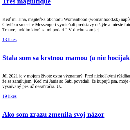
Très magnifique
Keď mi Tina, majiteľka obchodu Womanhood (womanhood.sk) napísala, 
Chvíľku sme si v Messengeri vymieňali predstavy o štýle a mieste fo
Trnave, uvidím ktorá sa mi podarí.” V duchu som jej...
13 likes
Stala som sa krstnou mamou (a nie hocijak
Júl 2021 je v mojom živote extra významný. Pred niekoľkými týždňami s
že sa zamilujem. Keď mi Janis so Sabi povedali, že kupujú psa, moje oči
vysnívaný pes už desaťročia. U...
19 likes
Ako som zrazu zmenila svoj názor