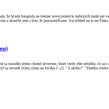
že hľadá fotografa na fotenie novej kolekcie indických tuník pre sv
tenia a skončili sme s tým, že porozmýšľame. Asi týždeň na to mi Tink
ou)
a narodilo jedno chutné stvorenie, ktoré vtedy ešte netušilo, čo sa s ní
 sa otvorili sťaby clona na foťáku č. 22. "A akého?" "Zlatého retrievra,