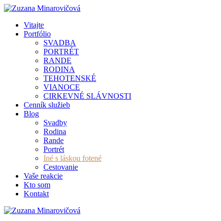
Vitajte
Portfólio
SVADBA
PORTRÉT
RANDE
RODINA
TEHOTENSKÉ
VIANOCE
CIRKEVNÉ SLÁVNOSTI
Cenník služieb
Blog
Svadby
Rodina
Rande
Portrét
Iné s láskou fotené
Cestovanie
Vaše reakcie
Kto som
Kontakt