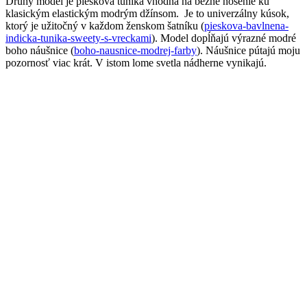
Druhý model je piesková tunika vhodná na bežné nosenie ku
klasickým elastickým modrým džínsom.
Je to univerzálny kúsok,
ktorý je užitočný v každom ženskom šatníku (
pieskova-bavlnena-
indicka-tunika-sweety-s-vreckami
). Model dopĺňajú výrazné modré
boho náušnice (
boho-nausnice-modrej-farby
). Náušnice pútajú moju
pozornosť viac krát. V istom lome svetla nádherne vynikajú.