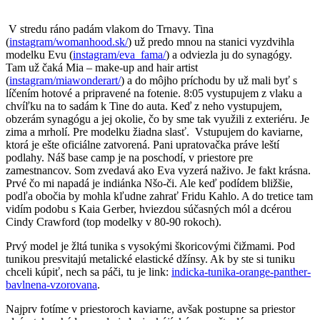
V
stredu ráno padám vlakom do Trnavy. Tina
(
instagram/womanhood.sk/
) už predo mnou na stanici vyzdvihla
modelku Evu (
instagram/eva_fama/
) a odviezla ju do synagógy.
Tam už čaká Mia – make-up and hair artist
(
instagram/miawonderart/
) a do môjho príchodu by už mali byť s
líčením hotové a pripravené na fotenie. 8:05 vystupujem z vlaku a
chvíľku na to sadám k Tine do auta. Keď z neho vystupujem,
obzerám synagógu a jej okolie, čo by sme tak využili z exteriéru. Je
zima a mrholí. Pre modelku žiadna slasť.
Vstupujem do kaviarne,
ktorá je ešte oficiálne zatvorená. Pani upratovačka práve leští
podlahy. Náš base camp je na poschodí, v priestore pre
zamestnancov. Som zvedavá ako Eva vyzerá naživo. Je fakt krásna.
Prvé čo mi napadá je indiánka Nšo-či. Ale keď podídem bližšie,
podľa obočia by mohla kľudne zahrať Fridu Kahlo. A do tretice tam
vidím podobu s Kaia Gerber, hviezdou súčasných mól a dcérou
Cindy Crawford (top modelky v 80-90 rokoch).
Prvý model je žltá tunika s vysokými škoricovými čižmami. Pod
tunikou presvitajú metalické elastické džínsy. Ak by ste si tuniku
chceli kúpiť, nech sa páči, tu je link:
indicka-tunika-orange-panther-
bavlnena-vzorovana
.
Najprv fotíme v priestoroch kaviarne, avšak postupne sa priestor