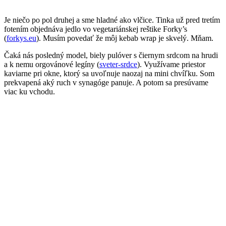
Je niečo po pol druhej a sme hladné ako vlčice. Tinka už pred tretím
fotením objednáva jedlo vo vegetariánskej reštike Forky’s
(
forkys.eu
). Musím povedať že môj kebab wrap je skvelý. Mňam.
Čaká nás posledný model, biely pulóver s čiernym srdcom na hrudi
a k nemu orgovánové legíny (
sveter-srdce
). Využívame priestor
kaviarne pri okne, ktorý sa uvoľnuje naozaj na mini chvíľku. Som
prekvapená aký ruch v synagóge panuje. A potom sa presúvame
viac ku vchodu.