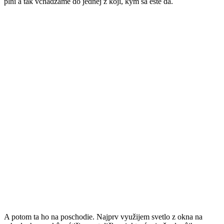
plní a tak vchádzame do jednej z kójí, kým sa ešte dá.
A potom ta ho na poschodie. Najprv využijem svetlo z okna na