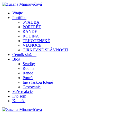
Vitajte
Portfólio
SVADBA
PORTRÉT
RANDE
RODINA
TEHOTENSKÉ
VIANOCE
CIRKEVNÉ SLÁVNOSTI
Cenník služieb
Blog
Svadby
Rodina
Rande
Portrét
Iné s láskou fotené
Cestovanie
Vaše reakcie
Kto som
Kontakt