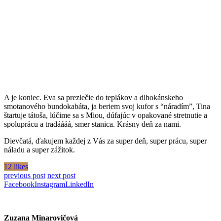
A je koniec. Eva sa prezlečie do teplákov a dlhokánskeho
smotanového bundokabáta, ja beriem svoj kufor s “náradím”, Tina
štartuje tátoša, lúčime sa s Miou, dúfajúc v opakované stretnutie a
spoluprácu a tradáááá, smer stanica. Krásny deň za nami.
Dievčatá, ďakujem každej z Vás za super deň, super prácu, super
náladu a super zážitok.
12 likes
previous post
next post
Facebook
Instagram
LinkedIn
Zuzana Minarovičová