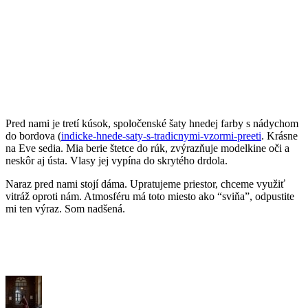
Pred nami je tretí kúsok, spoločenské šaty hnedej farby s nádychom
do bordova (
indicke-hnede-saty-s-tradicnymi-vzormi-preeti
. Krásne
na Eve sedia. Mia berie štetce do rúk, zvýrazňuje modelkine oči a
neskôr aj ústa. Vlasy jej vypína do skrytého drdola.
Naraz pred nami stojí dáma. Upratujeme priestor, chceme využiť
vitráž oproti nám. Atmosféru má toto miesto ako “sviňa”, odpustite
mi ten výraz. Som nadšená.