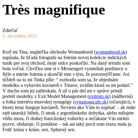
Très magnifique
Zdieľať
1. decembra 2021
Keď mi Tina, majiteľka obchodu Womanhood (
womanhood.sk
)
napísala, že hľadá fotografa na fotenie novej kolekcie indických
tuník pre svoj obchod, moje srdce poskočilo. Na daný termín som
bola voľná. Chvíľku sme si v Messengeri vymieňali predstavy o
štýle a mieste fotenia a skončili sme s tým, že porozmýšľame. Asi
týždeň na to mi Tinka píše: “ rozhodla som sa, že objednám
modelku a vybavím kaviareň v Trnave, uvidím ktorá sa mi podarí.”
V duchu som jej zatlieskala. A už o pár dní mi v správe pristál
portrét modelky z Exit Model Management (
exitmm.sk
) (nádherná)
a fotka interiéru trnavskej synagógy (
synagogacafe.sk
) (očarujúci), v
ktorej teraz funguje kaviareň. Neviem ako Vám to napísať – ak máte
radi tatarský biftek, či steak z argentínskeho dobytka, alebo milujete
vôňu mora, či drahej francúzskej voňavky a nečakane Vás niekto
pozve, obdaruje, či ponúkne – tak asi taký pocit som zrazu mala ja.
Fotiť krásu v kráse, sen. Splnený sen.