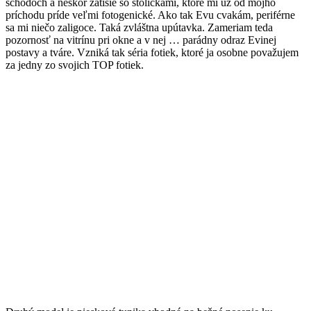
schodoch a neskôr zátišie so stoličkami, ktoré mi už od môjho
príchodu príde veľmi fotogenické. Ako tak Evu cvakám, periférne
sa mi niečo zaligoce. Taká zvláštna upútavka. Zameriam teda
pozornosť na vitrínu pri okne a v nej … parádny odraz Evinej
postavy a tváre. Vzniká tak séria fotiek, ktoré ja osobne považujem
za jedny zo svojich TOP fotiek.