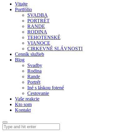
Vitajte
Portfólio
SVADBA
PORTRÉT
RANDE
RODINA
TEHOTENSKÉ
VIANOCE
CIRKEVNÉ SLÁVNOSTI
Cenník služieb
Blog
Svadby
Rodina
Rande
Portrét
Iné s láskou fotené
Cestovanie
Vaše reakcie
Kto som
Kontakt