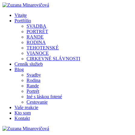
Vitajte
Portfólio
SVADBA
PORTRÉT
RANDE
RODINA
TEHOTENSKÉ
VIANOCE
CIRKEVNÉ SLÁVNOSTI
Cenník služieb
Blog
Svadby
Rodina
Rande
Portrét
Iné s láskou fotené
Cestovanie
Vaše reakcie
Kto som
Kontakt