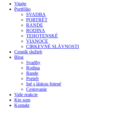
Vitajte
Portfólio
SVADBA
PORTRÉT
RANDE
RODINA
TEHOTENSKÉ
VIANOCE
CIRKEVNÉ SLÁVNOSTI
Cenník služieb
Blog
Svadby
Rodina
Rande
Portrét
Iné s láskou fotené
Cestovanie
Vaše reakcie
Kto som
Kontakt