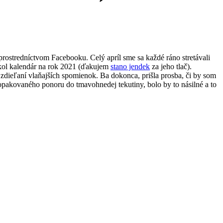
prostredníctvom Facebooku. Celý apríl sme sa každé ráno stretávali
ol kalendár na rok 2021 (ďakujem
stano jendek
za jeho tlač).
i zdieľaní vlaňajších spomienok. Ba dokonca, prišla prosba, či by som
 opakovaného ponoru do tmavohnedej tekutiny, bolo by to násilné a to