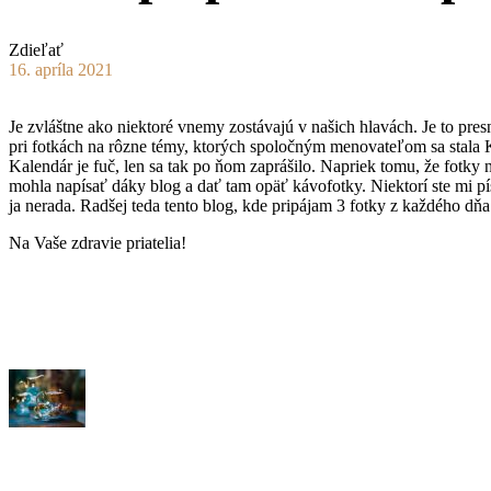
Zdieľať
16. apríla 2021
Je zvláštne ako niektoré vnemy zostávajú v našich hlavách. Je to pre
pri fotkách na rôzne témy, ktorých spoločným menovateľom sa stal
Kalendár je fuč, len sa tak po ňom zaprášilo. Napriek tomu, že fotky 
mohla napísať dáky blog a dať tam opäť kávofotky. Niektorí ste mi p
ja nerada. Radšej teda tento blog, kde pripájam 3 fotky z každého dň
Na Vaše zdravie priatelia!