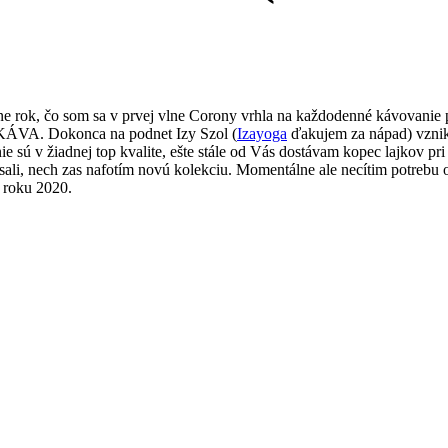
sne rok, čo som sa v prvej vlne Corony vrhla na každodenné kávovanie 
a KÁVA. Dokonca na podnet Izy Szol (
Izayoga
ďakujem za nápad) vznik
nie sú v žiadnej top kvalite, ešte stále od Vás dostávam kopec lajkov pr
ísali, nech zas nafotím novú kolekciu. Momentálne ale necítim potrebu
a roku 2020.