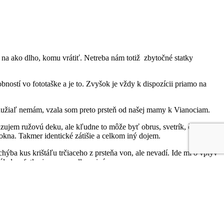
na ako dlho, komu vrátiť. Netreba nám totiž
zbytočné statky
bností vo fototaške a je to. Zvyšok je vždy k dispozícii priamo na
ohužiaľ nemám, vzala som preto prsteň od našej mamy k Vianociam.
zujem ružovú deku, ale kľudne to môže byť obrus, svetrík, či
kna. Takmer identické zátišie a celkom iný dojem.
chýba kus krištáľu trčiaceho z prsteňa von, ale nevadí. Ide mi o vplyv
álada z fotky je razom celkom iná.
tan a ani rôzne svetlá, fotka č. 1 je taká, akú by som nafotila