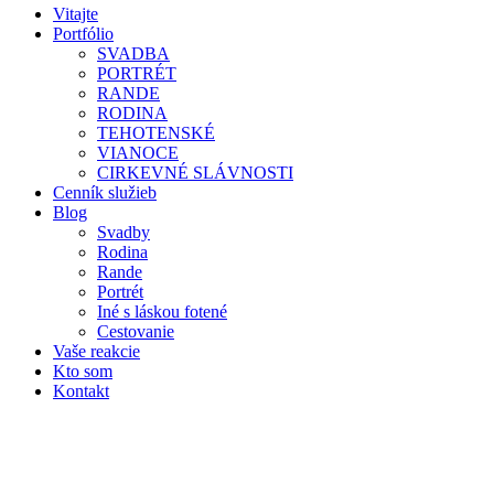
Vitajte
Portfólio
SVADBA
PORTRÉT
RANDE
RODINA
TEHOTENSKÉ
VIANOCE
CIRKEVNÉ SLÁVNOSTI
Cenník služieb
Blog
Svadby
Rodina
Rande
Portrét
Iné s láskou fotené
Cestovanie
Vaše reakcie
Kto som
Kontakt