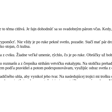
 to téma citlivá. Je fajn dohodnúť sa so svadobným párom včas. Kedy, 
vypomôcť. Nie vždy je po ruke pekné svetlo, pozadie. Stačí mať pár dro
o stojan, či kulisa.
a z cviku. Žiadne veľké umenie, rýchlo, čo je po ruke. Obrúčky už b
o rozmarín a z črepníka strihám vetvičku eukalyptu. Na stoličku prehad
m podľa pravidiel a potom podexponovávam, využijúc odraz svetla z o
dičného uhla, aby vynikol jeho tvar. Na nasledujúcej trojici mi trošku 
ipade, umiestňujem ho za prsteň visiaci na vetvičke rozmarínu a bum. N
adie je topiaci sa ľad v rybníku na Železnej studničke. Aký nápomocný.
. Do stredu umiestňujem prsteň. Keďže na svadby nenosím ani svetelný s
á la produktovka.
zbožné prianie!