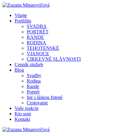
Vitajte
Portfólio
SVADBA
PORTRÉT
RANDE
RODINA
TEHOTENSKÉ
VIANOCE
CIRKEVNÉ SLÁVNOSTI
Cenník služieb
Blog
Svadby
Rodina
Rande
Portrét
Iné s láskou fotené
Cestovanie
Vaše reakcie
Kto som
Kontakt