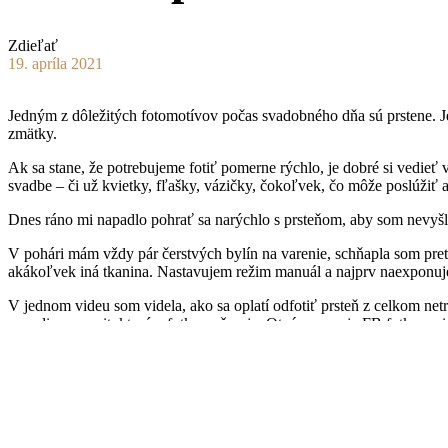
Zdieľať
19. apríla 2021
Jedným z dôležitých fotomotívov počas svadobného dňa sú prstene. Je
zmätky.
Ak sa stane, že potrebujeme fotiť pomerne rýchlo, je dobré si vedieť 
svadbe – či už kvietky, fľašky, vázičky, čokoľvek, čo môže poslúžiť ak
Dnes ráno mi napadlo pohrať sa narýchlo s prsteňom, aby som nevyšl
V pohári mám vždy pár čerstvých bylín na varenie, schňapla som pret
akákoľvek iná tkanina. Nastavujem režim manuál a najprv naexponuje
V jednom videu som videla, ako sa oplatí odfotiť prsteň z celkom netra
pozadia na pocit, ktorý z fotky vyžaruje. Otváram svoje FB fotky na 
To isté opakujem s ďalšou trojicou. Mne nabližšia je fotka č. 3 – poz
A na záver, beriem kus bieleho papiera a rozsypem naň zopár krištáľov
priamo na svadobnom mieste. Pre ukážku pripájam aj fotku upravenú 
Cvičenie skončené, už len nech sa svadby opäť rozbehnú. To je moje 