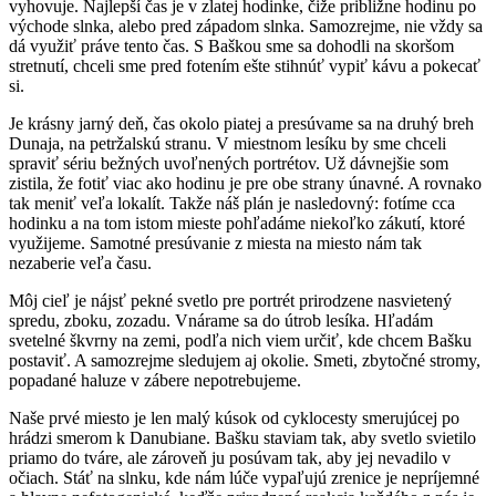
vyhovuje. Najlepší čas je v zlatej hodinke, čiže približne hodinu po
východe slnka, alebo pred západom slnka. Samozrejme, nie vždy sa
dá využiť práve tento čas. S Baškou sme sa dohodli na skoršom
stretnutí, chceli sme pred fotením ešte stihnúť vypiť kávu a pokecať
si.
Je krásny jarný deň, čas okolo piatej a presúvame sa na druhý breh
Dunaja, na petržalskú stranu. V miestnom lesíku by sme chceli
spraviť sériu bežných uvoľnených portrétov. Už dávnejšie som
zistila, že fotiť viac ako hodinu je pre obe strany únavné. A rovnako
tak meniť veľa lokalít. Takže náš plán je nasledovný: fotíme cca
hodinku a na tom istom mieste pohľadáme niekoľko zákutí, ktoré
využijeme. Samotné presúvanie z miesta na miesto nám tak
nezaberie veľa času.
Môj cieľ je nájsť pekné svetlo pre portrét prirodzene nasvietený
spredu, zboku, zozadu. Vnárame sa do útrob lesíka. Hľadám
svetelné škvrny na zemi, podľa nich viem určiť, kde chcem Bašku
postaviť. A samozrejme sledujem aj okolie. Smeti, zbytočné stromy,
popadané haluze v zábere nepotrebujeme.
Naše prvé miesto je len malý kúsok od cyklocesty smerujúcej po
hrádzi smerom k Danubiane. Bašku staviam tak, aby svetlo svietilo
priamo do tváre, ale zároveň ju posúvam tak, aby jej nevadilo v
očiach. Stáť na slnku, kde nám lúče vypaľujú zrenice je nepríjemné