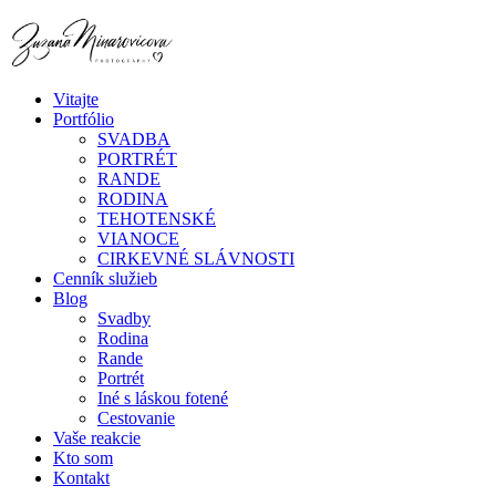
Vitajte
Portfólio
SVADBA
PORTRÉT
RANDE
RODINA
TEHOTENSKÉ
VIANOCE
CIRKEVNÉ SLÁVNOSTI
Cenník služieb
Blog
Svadby
Rodina
Rande
Portrét
Iné s láskou fotené
Cestovanie
Vaše reakcie
Kto som
Kontakt