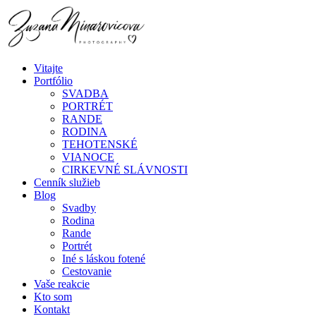
Vitajte
Portfólio
SVADBA
PORTRÉT
RANDE
RODINA
TEHOTENSKÉ
VIANOCE
CIRKEVNÉ SLÁVNOSTI
Cenník služieb
Blog
Svadby
Rodina
Rande
Portrét
Iné s láskou fotené
Cestovanie
Vaše reakcie
Kto som
Kontakt