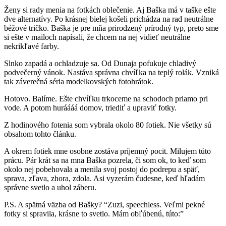
Ženy si rady menia na fotkách oblečenie. Aj Baška má v taške ešte
dve alternatívy. Po krásnej bielej košeli prichádza na rad neutrálne
béžové tričko. Baška je pre mňa prirodzený prírodný typ, preto sme
si ešte v mailoch napísali, že chcem na nej vidieť neutrálne
nekrikľavé farby.
Slnko zapadá a ochladzuje sa. Od Dunaja pofukuje chladivý
podvečerný vánok. Nastáva správna chvíľka na teplý rolák. Vzniká
tak záverečná séria modelkovských fotohrátok.
Hotovo. Balíme. Ešte chvíľku trkoceme na schodoch priamo pri
vode. A potom huráááá domov, triediť a upraviť fotky.
Z hodinového fotenia som vybrala okolo 80 fotiek. Nie všetky sú
obsahom tohto článku.
A okrem fotiek mne osobne zostáva príjemný pocit. Milujem túto
prácu. Pár krát sa na mna Baška pozrela, či som ok, to keď som
okolo nej pobehovala a menila svoj postoj do podrepu a späť,
sprava, zľava, zhora, zdola. Asi vyzerám čudesne, keď hľadám
správne svetlo a uhol záberu.
P.S. A spätná väzba od Bašky? “Zuzi, speechless. Veľmi pekné
fotky si spravila, krásne to svetlo. Mám obľúbenú, túto:”