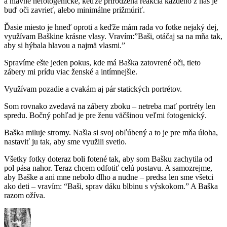
a hlavne nefotogenické, keďže prirodzená reakcia každého z nás je
buď oči zavrieť, alebo minimálne prižmúriť.
Ďasie miesto je hneď oproti a keďže mám rada vo fotke nejaký dej,
využívam Baškine krásne vlasy. Vravím:”Baši, otáčaj sa na mňa tak,
aby si hýbala hlavou a najmä vlasmi.”
Spravíme ešte jeden pokus, kde má Baška zatovrené oči, tieto
zábery mi prídu viac ženské a intímnejšie.
Využívam pozadie a cvakám aj pár statických portrétov.
Som rovnako zvedavá na zábery zboku – netreba mať portréty len
spredu. Bočný pohľad je pre ženu väčšinou veľmi fotogenický.
Baška miluje stromy. Našla si svoj obľúbený a to je pre mňa úloha,
nastaviť ju tak, aby sme využili svetlo.
Všetky fotky doteraz boli fotené tak, aby som Bašku zachytila od
pol pása nahor. Teraz chcem odfotiť celú postavu. A samozrejme,
aby Baške a ani mne nebolo dlho a nudne – predsa len sme všetci
ako deti – vravím: “Baši, sprav dáku blbinu s výskokom.” A Baška
razom ožíva.