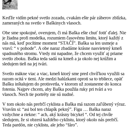
Keďže vidím pekné svetlo zozadu, cvakám ešte pár záberov zblízka,
zameraných na svetlo v Baškinych vlasoch.
Obe sme spokojné, overujem, či má Baška ešte chuť fotiť ďalej. Nie
je žiadna profi modelka, rozumiem časovému limitu, ktorý každý z
nás má, keď pocítime moment “STAČÍ”. Baška sa len usmeje a
vraví: “ v pohode”. A obe naraz zbadáme krásne nasvietený kmeň
spadnutého stromu. Vtedy mi napadne, že chcem využiť aj priame
svetlo zboku. Baška teda sadá na kmeň a ja okolo nej krúžim a
sledujem tieň na jej tvári.
Svetlo mäkne viac a viac, kmeň ktorý sme pred chvíľkou využili sa
razom ocitá v tieni. Ale medzi halúzkami oproti sa to trbliece, opäť
Bašku inštalujem do protisvetla, v ktorom už zostaneme do konca
fotenia. Najprv chcem, aby Baška použila ruky pri tvári a vo
vlasoch. Nech tie portréty nie sú nudné.
V tom okolo nás prefrčí cyklista a Baška má razom zaľúbený výraz.
Vravím si: “asi bol ten chlapík pekný”. Figu … Baška naraz
vzdychne a riekne: “ ach, aký krásny bicykel “. Od tej chvíle
sledujem, že si obzerá každého cyklistu, ktorý okolo nás prefrčí.
Teda pardón, nie cyklistu, ale jeho “fáro”.