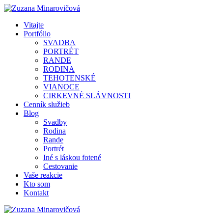
Vitajte
Portfólio
SVADBA
PORTRÉT
RANDE
RODINA
TEHOTENSKÉ
VIANOCE
CIRKEVNÉ SLÁVNOSTI
Cenník služieb
Blog
Svadby
Rodina
Rande
Portrét
Iné s láskou fotené
Cestovanie
Vaše reakcie
Kto som
Kontakt