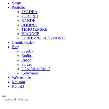
Vitajte
Portfólio
SVADBA
PORTRÉT
RANDE
RODINA
TEHOTENSKÉ
VIANOCE
CIRKEVNÉ SLÁVNOSTI
Cenník služieb
Blog
Svadby
Rodina
Rande
Portrét
Iné s láskou fotené
Cestovanie
Vaše reakcie
Kto som
Kontakt