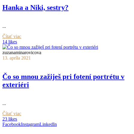
Hanka a Niki, sestry?
...
Čítať viac
14 likes
zuzanaminarovicova
13. apríla 2021
Čo so mnou zažiješ pri fotení portrétu v
exteriéri
...
Čítať viac
23 likes
Facebook
Instagram
LinkedIn