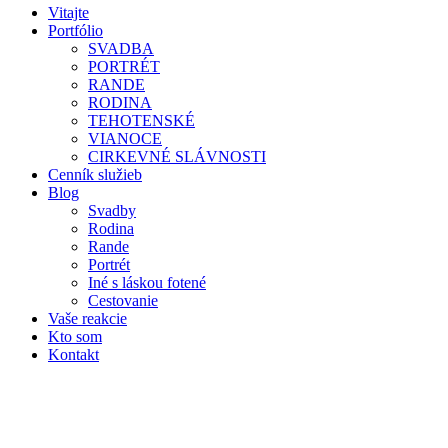
Vitajte
Portfólio
SVADBA
PORTRÉT
RANDE
RODINA
TEHOTENSKÉ
VIANOCE
CIRKEVNÉ SLÁVNOSTI
Cenník služieb
Blog
Svadby
Rodina
Rande
Portrét
Iné s láskou fotené
Cestovanie
Vaše reakcie
Kto som
Kontakt