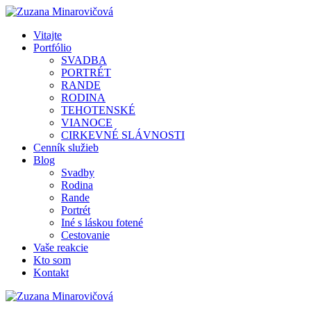
Vitajte
Portfólio
SVADBA
PORTRÉT
RANDE
RODINA
TEHOTENSKÉ
VIANOCE
CIRKEVNÉ SLÁVNOSTI
Cenník služieb
Blog
Svadby
Rodina
Rande
Portrét
Iné s láskou fotené
Cestovanie
Vaše reakcie
Kto som
Kontakt