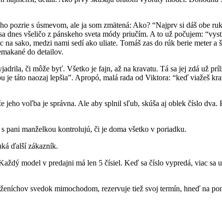
neho pozrie s úsmevom, ale ja som zmätená: Ako? “Najprv si dáš obe ru
dnes všeličo z pánskeho sveta módy priučím. A to už počujem: “vystri 
c na sako, medzi nami sedí ako uliate. Tomáš zas do rúk berie meter a
remakané do detailov.
adrila, či môže byť. Všetko je fajn, až na kravatu. Tá sa jej zdá už prí
u je táto naozaj lepšia”. Apropó, malá rada od Viktora: “keď viažeš kr
e jeho voľba je správna. Ale aby splnil sľub, skúša aj oblek číslo dva. P
 s pani manželkou kontrolujú, či je doma všetko v poriadku.
uká ďalší zákazník.
ždý model v predajni má len 5 čísiel. Keď sa číslo vypredá, viac sa už
o 2, ženíchov svedok mimochodom, rezervuje tiež svoj termín, hneď na 