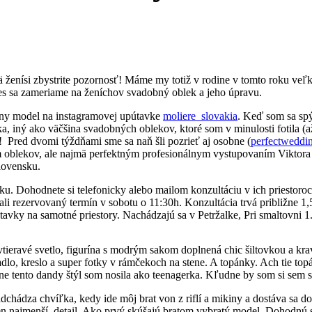
nísi zbystrite pozornosť! Máme my totiž v rodine v tomto roku veľkú u
es sa zameriame na ženíchov svadobný oblek a jeho úpravu.
rétny model na instagramovej upútavke
moliere_slovakia
. Keď som sa spý
 týka, iný ako väčšina svadobných oblekov, ktoré som v minulosti fotila
Pred dvomi týždňami sme sa naň šli pozrieť aj osobne (
perfectweddi
oblekov, ale najmä perfektným profesionálnym vystupovaním Viktora 
Slovensku.
 Dohodnete si telefonicky alebo mailom konzultáciu v ich priestoroch.
li rezervovaný termín v sobotu o 11:30h. Konzultácia trvá približne 1
avky na samotné priestory. Nachádzajú sa v Petržalke, Pri smaltovni 1
tieravé svetlo, figurína s modrým sakom doplnená chic šiltovkou a k
lo, kreslo a super fotky v rámčekoch na stene. A topánky. Ach tie top
sne tento dandy štýl som nosila ako teenagerka. Kľudne by som si sem s
 Nadchádza chvíľka, kedy ide môj brat von z riflí a mikiny a dostáva sa 
en najmenší, detail. Ako prvý skúšajú bratom vybratý model. Dohodnú sa