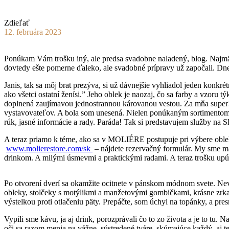
Zdieľať
12. februára 2023
Ponúkam Vám trošku iný, ale predsa svadobne naladený, blog. Najmä že
dovtedy ešte pomerne ďaleko, ale svadobné prípravy už započali. Dn
Janis, tak sa môj brat prezýva, si už dávnejšie vyhliadol jeden konk
ako všetci ostatní ženísi.” Jeho oblek je naozaj, čo sa farby a vzoru
doplnená zaujímavou jednostrannou károvanou vestou. Za mňa super! 
vystavovateľov. A bola som unesená. Nielen ponúkaným sortimentom 
rúk, jasné informácie a rady. Paráda! Tak si predstavujem služby na 
A teraz priamo k téme, ako sa v
MOLIÉRE postupuje pri výbere obleku.
www.molierestore.com/sk
– nájdete rezervačný formulár. My sme ma
drinkom. A milými úsmevmi a praktickými radami. A teraz trošku upút
Po otvorení dverí sa okamžite ocitnete v pánskom módnom svete. Nev
obleky, stolčeky s motýlikmi a manžetovými gombičkami, krásne zrkad
výstelkou proti otlačeniu päty. Prepáčte, som úchyl na topánky, a pre
Vypili sme kávu, ja aj drink, porozprávali čo to zo života a je to tu.
oči sa razom menia na vážne, sústredené tváre, skúmajúce každý, aj t