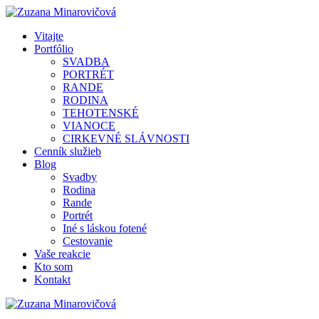
Vitajte
Portfólio
SVADBA
PORTRÉT
RANDE
RODINA
TEHOTENSKÉ
VIANOCE
CIRKEVNÉ SLÁVNOSTI
Cenník služieb
Blog
Svadby
Rodina
Rande
Portrét
Iné s láskou fotené
Cestovanie
Vaše reakcie
Kto som
Kontakt