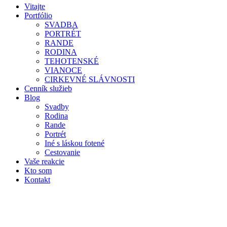
Vitajte
Portfólio
SVADBA
PORTRÉT
RANDE
RODINA
TEHOTENSKÉ
VIANOCE
CIRKEVNÉ SLÁVNOSTI
Cenník služieb
Blog
Svadby
Rodina
Rande
Portrét
Iné s láskou fotené
Cestovanie
Vaše reakcie
Kto som
Kontakt