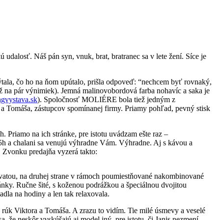
dalosť. Náš pán syn, vnuk, brat, bratranec sa v lete žení. Síce je
tala, čo ho na ňom upútalo, prišla odpoveď: “nechcem byť rovnaký,
 (až na pár výnimiek). Jemná malinovobordová farba nohavíc a saka je
ngvystava.sk
). Spoločnosť
MOLIÉRE bola tiež jedným z
a Tomáša, zástupcov spomínanej firmy. Priamy pohľad, pevný stisk
 Priamo na ich stránke, pre istotu uvádzam ešte raz –
,5h a chalani sa venujú výhradne Vám. Výhradne. Aj s kávou a
. Zvonku predajňa vyzerá takto:
ravatou, na druhej strane v rámoch poumiestňované nakombinované
ánky. Ručne šité, s koženou podrážkou a špeciálnou dvojitou
adla na hodiny a len tak relaxovala.
do rúk Viktora a Tomáša. A zrazu to vidím. Tie milé úsmevy a veselé
, že neskôr vyskúšajú aj model iný, pre istotu, či Janis nezmení