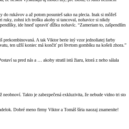
ky do rukávov a až potom posunieš sako na plecia. Inak si môžeš
ruky, zohni ich trošku akoby si tancoval, nohavice si nikdy
 špendlíky, ide hneď upraviť dĺžku nohavíc. “Zameriam to, zašpendlím
liš prekombinovaná. A tak Viktor berie iný vzor jednoliatej farby
avatu, ten užší koniec má končiť pri štvrtom gombíku na košeli zhora.”
ostaví sa pred nás a … akoby stratil istú žiaru, ktorá z neho sálala
 neobnoví. Takto je zabezpečená exkluzivita, že nebude vidno tri sto
pondelok. Dobré meno firmy Viktor a Tomáš šíria naozaj znamenite!