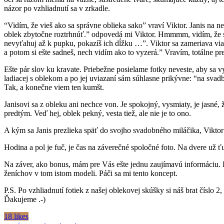
názor po vzhliadnutí sa v zrkadle.
“Vidím, že vieš ako sa správne oblieka sako” vraví Viktor. Janis na 
oblek zbytočne roztrhnúť.” odpovedá mi Viktor. Hmmmm, vidím, že sa 
nevyťahuj až k pupku, pokazíš ich dĺžku …”. Viktor sa zameriava via
a potom si ešte sadneš, nech vidím ako to vyzerá.” Vravím, totálne p
Ešte pár slov ku kravate. Priebežne posielame fotky neveste, aby sa vyj
ladiacej s oblekom a po jej uviazaní sám súhlasne prikývne: “na svadb
Tak, a konečne viem ten kumšt.
Janisovi sa z obleku ani nechce von. Je spokojný, vysmiaty, je jasné, ž
predtým. Veď hej, oblek pekný, vesta tiež, ale nie je to ono.
A kým sa Janis prezlieka späť do svojho svadobného miláčika, Viktor
Hodina a pol je fuč, je čas na záverečné spoločné foto. Na dvere už ť
Na záver, ako bonus, mám pre Vás ešte jednu zaujímavú informáciu. Ka
ženíchov v tom istom modeli. Páči sa mi tento koncept.
P.S. Po vzhliadnutí fotiek z našej oblekovej skúšky si náš brat čísl
Ďakujeme .-)
18 likes