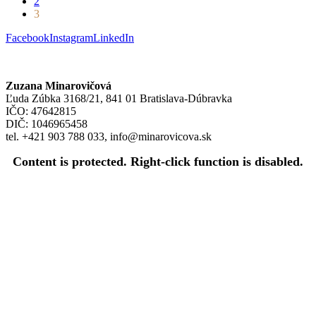
2
3
Facebook
Instagram
LinkedIn
Zuzana Minarovičová
Ľuda Zúbka 3168/21, 841 01 Bratislava-Dúbravka
IČO: 47642815
DIČ: 1046965458
tel. +421 903 788 033, info@minarovicova.sk
Content is protected. Right-click function is disabled.