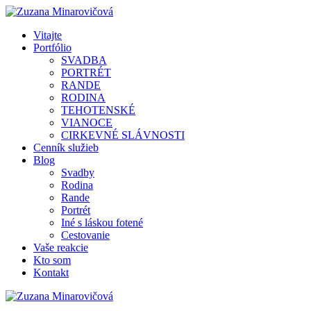
Vitajte
Portfólio
SVADBA
PORTRÉT
RANDE
RODINA
TEHOTENSKÉ
VIANOCE
CIRKEVNÉ SLÁVNOSTI
Cenník služieb
Blog
Svadby
Rodina
Rande
Portrét
Iné s láskou fotené
Cestovanie
Vaše reakcie
Kto som
Kontakt