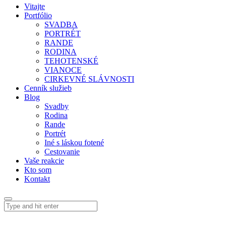
Vitajte
Portfólio
SVADBA
PORTRÉT
RANDE
RODINA
TEHOTENSKÉ
VIANOCE
CIRKEVNÉ SLÁVNOSTI
Cenník služieb
Blog
Svadby
Rodina
Rande
Portrét
Iné s láskou fotené
Cestovanie
Vaše reakcie
Kto som
Kontakt