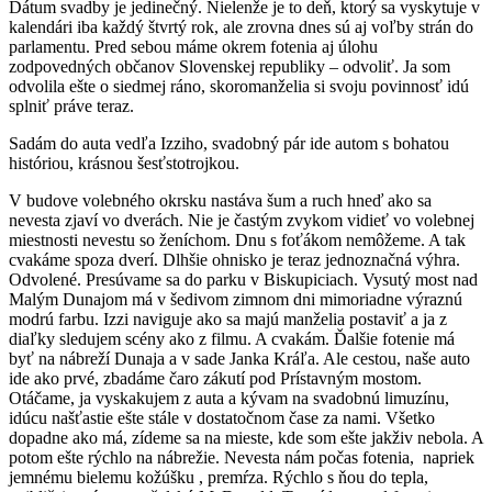
Dátum svadby je jedinečný. Nielenže je to deň, ktorý sa vyskytuje v
kalendári iba každý štvrtý rok, ale zrovna dnes sú aj voľby strán do
parlamentu. Pred sebou máme okrem fotenia aj úlohu
zodpovedných občanov Slovenskej republiky – odvoliť. Ja som
odvolila ešte o siedmej ráno, skoromanželia si svoju povinnosť idú
splniť práve teraz.
Sadám do auta vedľa Izziho, svadobný pár ide autom s bohatou
históriou, krásnou šesťstotrojkou.
V budove volebného okrsku nastáva šum a ruch hneď ako sa
nevesta zjaví vo dverách. Nie je častým zvykom vidieť vo volebnej
miestnosti nevestu so ženíchom. Dnu s foťákom nemôžeme. A tak
cvakáme spoza dverí. Dlhšie ohnisko je teraz jednoznačná výhra.
Odvolené. Presúvame sa do parku v Biskupiciach. Vysutý most nad
Malým Dunajom má v šedivom zimnom dni mimoriadne výraznú
modrú farbu. Izzi naviguje ako sa majú manželia postaviť a ja z
diaľky sledujem scény ako z filmu. A cvakám. Ďalšie fotenie má
byť na nábreží Dunaja a v sade Janka Kráľa. Ale cestou, naše auto
ide ako prvé, zbadáme čaro zákutí pod Prístavným mostom.
Otáčame, ja vyskakujem z auta a kývam na svadobnú limuzínu,
idúcu našťastie ešte stále v dostatočnom čase za nami. Všetko
dopadne ako má, zídeme sa na mieste, kde som ešte jakživ nebola. A
potom ešte rýchlo na nábrežie. Nevesta nám počas fotenia,
napriek
jemnému bielemu kožúšku , premŕza. Rýchlo s ňou do tepla,