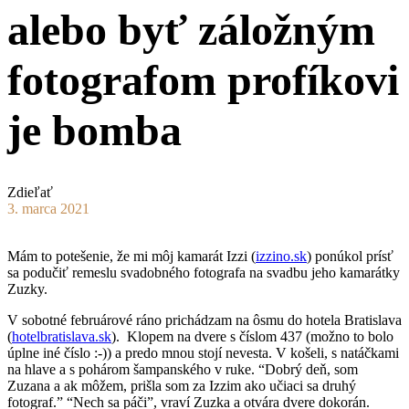
alebo byť záložným
fotografom profíkovi
je bomba
Zdieľať
3. marca 2021
Mám to potešenie, že mi môj kamarát Izzi (
izzino.sk
) ponúkol prísť
sa podučiť remeslu svadobného fotografa na svadbu jeho kamarátky
Zuzky.
V sobotné februárové ráno prichádzam na ôsmu do hotela Bratislava
(
hotelbratislava.sk
).
Klopem na
dvere s číslom 437 (možno to bolo
úplne iné číslo :-)) a predo mnou stojí nevesta. V košeli, s natáčkami
na hlave a s pohárom šampanského v ruke. “Dobrý deň, som
Zuzana a ak môžem, prišla som za Izzim ako učiaci sa druhý
fotograf.” “Nech sa páči”, vraví Zuzka a otvára dvere dokorán.