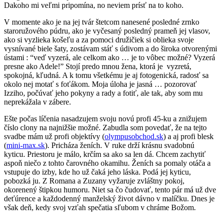
Dakoho mi veľmi pripomína, no neviem prísť na to koho.
V momente ako je na jej tvár štetcom nanesené posledné zrnko
staroružového púdru, ako je vyčesaný posledný prameň jej vlasov,
ako si vyzlieka košeľu a za pomoci družičiek si oblieka svoje
vysnívané biele šaty, zostávam stáť s údivom a do široka otvorenými
ústami : “veď vyzerá, ale celkom ako … je to vôbec možné? Vyzerá
presne ako Adele!” Stojí predo mnou žena, ktorá je
vyzretá,
spokojná, kľudná. A k tomu všetkému je aj fotogenická, radosť sa
okolo nej motať s foťákom. Moja úloha je jasná … pozorovať
Izziho, počúvať jeho pokyny a rady a fotiť, ale tak, aby som mu
neprekážala v zábere.
Ešte počas líčenia nasadzujem svoju novú profi 45-ku a znižujem
číslo clony na najnižšie možné. Zabudla som povedať, že na tejto
svadbe mám už profi objektívy (
olympusobchod.sk
) a aj profi blesk
(
mini-max.sk
). Pricháza ženích. V ruke drží krásnu svadobnú
kyticu. Priestoru je málo, krčím sa ako sa len dá. Chcem zachytiť
aspoň niečo z tohto čarovného okamihu. Ženích sa pomaly otáča a
vstupuje do izby, kde ho už čaká jeho láska. Podá jej kyticu,
pobozká ju. Z Romana a Zuzany vyžaruje zvláštny pokoj,
okorenený štipkou humoru. Niet sa čo čudovať, tento pár má už dve
deťúrence a každodenný manželský život dávno v malíčku. Dnes je
však deň, kedy svoj vzťah spečatia sľubom v chráme Božom.