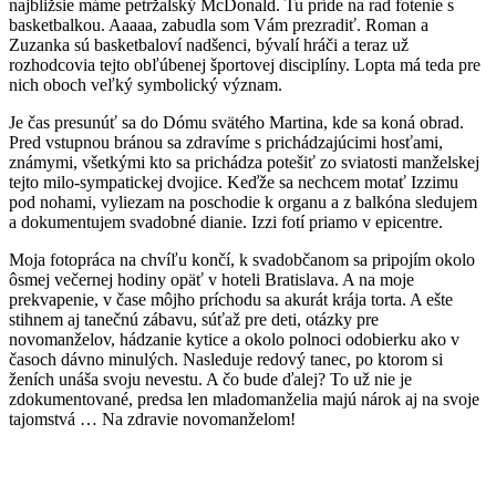
najbližsie máme petržalský McDonald. Tu príde na rad fotenie s
basketbalkou. Aaaaa, zabudla som Vám prezradiť. Roman a
Zuzanka sú basketbaloví nadšenci, bývalí hráči a teraz už
rozhodcovia tejto obľúbenej športovej disciplíny. Lopta má teda pre
nich oboch veľký symbolický význam.
Je čas presunúť sa do Dómu svätého Martina, kde sa koná obrad.
Pred vstupnou bránou sa zdravíme s prichádzajúcimi hosťami,
známymi, všetkými kto sa prichádza potešiť zo sviatosti manželskej
tejto milo-sympatickej dvojice. Keďže sa nechcem motať Izzimu
pod nohami, vyliezam na poschodie k organu a z balkóna sledujem
a dokumentujem svadobné dianie. Izzi fotí priamo v epicentre.
Moja fotopráca na chvíľu končí, k svadobčanom sa pripojím okolo
ôsmej večernej hodiny opäť v hoteli Bratislava. A na moje
prekvapenie, v čase môjho príchodu sa akurát krája torta. A ešte
stihnem aj tanečnú zábavu, súťaž pre deti, otázky pre
novomanželov, hádzanie kytice a okolo polnoci odobierku ako v
časoch dávno minulých. Nasleduje redový tanec, po ktorom si
ženích unáša svoju nevestu. A čo bude ďalej? To už nie je
zdokumentované, predsa len mladomanželia majú nárok aj na svoje
tajomstvá … Na zdravie novomanželom!