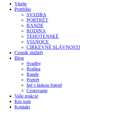
Vitajte
Portfólio
SVADBA
PORTRÉT
RANDE
RODINA
TEHOTENSKÉ
VIANOCE
CIRKEVNÉ SLÁVNOSTI
Cenník služieb
Blog
Svadby
Rodina
Rande
Portrét
Iné s láskou fotené
Cestovanie
Vaše reakcie
Kto som
Kontakt