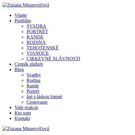
Vitajte
Portfólio
SVADBA
PORTRÉT
RANDE
RODINA
TEHOTENSKÉ
VIANOCE
CIRKEVNÉ SLÁVNOSTI
Cenník služieb
Blog
Svadby
Rodina
Rande
Portrét
Iné s láskou fotené
Cestovanie
Vaše reakcie
Kto som
Kontakt