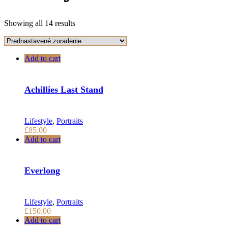
Showing all 14 results
Add to cart
Achillies Last Stand
Lifestyle
,
Portraits
£
85.00
Add to cart
Everlong
Lifestyle
,
Portraits
£
150.00
Add to cart