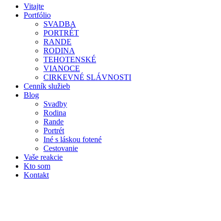
Vitajte
Portfólio
SVADBA
PORTRÉT
RANDE
RODINA
TEHOTENSKÉ
VIANOCE
CIRKEVNÉ SLÁVNOSTI
Cenník služieb
Blog
Svadby
Rodina
Rande
Portrét
Iné s láskou fotené
Cestovanie
Vaše reakcie
Kto som
Kontakt