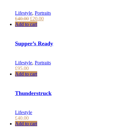
Lifestyle
,
Portraits
Pôvodná
Aktuálna
£
40.00
£
20.00
cena
cena
Add to cart
bola:
je:
£40.00.
£20.00.
Supper’s Ready
Lifestyle
,
Portraits
£
95.00
Add to cart
Thunderstruck
Lifestyle
£
40.00
Add to cart