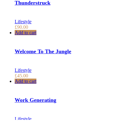
Thunderstruck
Lifestyle
£
90.00
Add to cart
Welcome To The Jungle
Lifestyle
£
45.00
Add to cart
Work Generating
Lifestyle
£
30.00
Add to cart