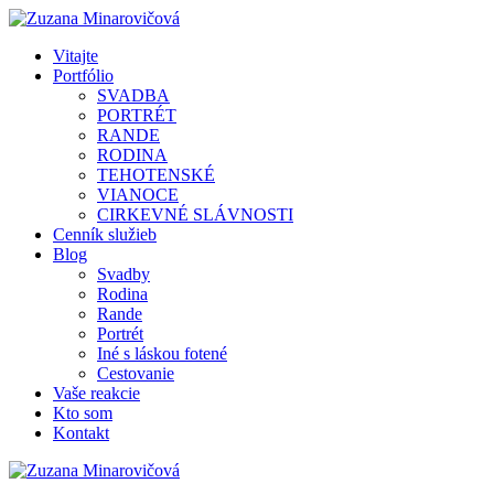
Vitajte
Portfólio
SVADBA
PORTRÉT
RANDE
RODINA
TEHOTENSKÉ
VIANOCE
CIRKEVNÉ SLÁVNOSTI
Cenník služieb
Blog
Svadby
Rodina
Rande
Portrét
Iné s láskou fotené
Cestovanie
Vaše reakcie
Kto som
Kontakt