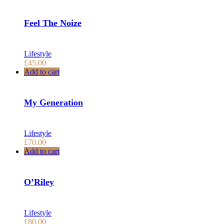
Feel The Noize
Lifestyle
£
45.00
Add to cart
My Generation
Lifestyle
£
70.00
Add to cart
O’Riley
Lifestyle
£
80.00