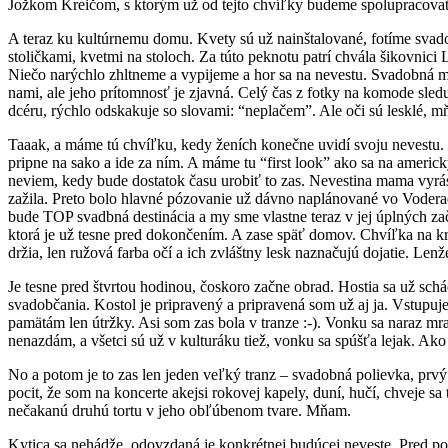
Jožkom Kreičom, s ktorým už od tejto chvíľky budeme spolupracova
A teraz ku kultúrnemu domu. Kvety sú už nainštalované, fotíme svado
stoličkami, kvetmi na stoloch. Za túto peknotu patrí chvála šikovnici
Niečo narýchlo zhltneme a vypijeme a hor sa na nevestu. Svadobná m
nami, ale jeho prítomnosť je zjavná. Celý čas z fotky na komode sledu
dcéru, rýchlo odskakuje so slovami: “neplačem”. Ale oči sú lesklé, m
Taaak, a máme tú chvíľku, kedy ženích konečne uvidí svoju nevestu. 
pripne na sako a ide za ním. A máme tu “first look” ako sa na ameri
neviem, kedy bude dostatok času urobiť to zas. Nevestina mama vyrás
zažila. Preto bolo hlavné pózovanie už dávno naplánované vo Voderado
bude TOP svadbná destinácia a my sme vlastne teraz v jej úplných 
ktorá je už tesne pred dokončením. A zase späť domov. Chvíľka na kr
držia, len ružová farba očí a ich zvláštny lesk naznačujú dojatie. Len
Je tesne pred štvrtou hodinou, čoskoro začne obrad. Hostia sa už sch
svadobčania. Kostol je pripravený a pripravená som už aj ja. Vstupuj
pamätám len útržky. Asi som zas bola v tranze :-). Vonku sa naraz mr
nenazdám, a všetci sú už v kulturáku tiež, vonku sa spúšťa lejak. Ako
No a potom je to zas len jeden veľký tranz – svadobná polievka, prv
pocit, že som na koncerte akejsi rokovej kapely, duní, hučí, chveje s
nečakanú druhú tortu v jeho obľúbenom tvare. Mňam.
Kytica sa nehádže, odovzdaná je konkrétnej budúcej neveste. Pred p