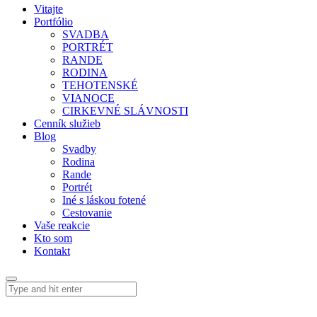
Vitajte
Portfólio
SVADBA
PORTRÉT
RANDE
RODINA
TEHOTENSKÉ
VIANOCE
CIRKEVNÉ SLÁVNOSTI
Cenník služieb
Blog
Svadby
Rodina
Rande
Portrét
Iné s láskou fotené
Cestovanie
Vaše reakcie
Kto som
Kontakt