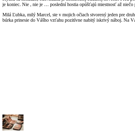
je koniec. Nie , nie je … poslední hostia opúšťajú miestnosť až niečo 
Milá Ľubka, milý Marcel, ste v mojich očiach stvorený jeden pre dru
búrka prinesie do Vášho vzťahu pozitívne nabitý iskrivý náboj. Na Vá