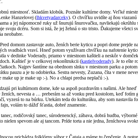
ť.
bnú miestnosť. Skladám klobúk. Poznáte kultúrne domy. Veľké miestnost
 Lenke Hanzelovej (
lhkvetyadarceky
). O chvíľku uvidíte aj ňou viazanú
ama a jej nápomocné ruky už šnurujú šnurovačku, navliekajú okrúhlu s
je svoju dcéru. Som si istá, že jej žehná o sto tristo. Ďakujeme všetc
ňa neobabre.
Pred domom zastavuje auto, ženích berie kyticu a popri dome prejde na
ckých svadbách vraví. Hneď potom využívam chvíľku na nafotenie kytice
tla v dedinke Voderady, priamo v miestnom kaštieli a neskôr v domčeku
ch. Kaštieľ je v celkovej rekonštrukcii (
kastielvoderady
). Je to ešte
začiatkoch. Najprv šantíme na obednom slnku v miestnom parku a poto
átku pauzu a je tu odobierka. Sestra nevesty, Zuzana, číta v mene neve
že make up je make up :-). No a chlapi predsa neplačú :-).
ádzajú pri kultúrnom dome, kde sa aspoň pozdravím s našimi. Ale hneď 
e ženích, nevesta a … preberám sa až vonku pred kostolom, keď fotím g
ačí, vyzerá to na búrku. Utekám teda do kulturáku, aby som nastavila fo
 fajn, volám to dážď šťastia, dobré znamenie.
ý tanec, rodičovský tanec, súrodenencký, zábava, dobrá hudba, výborn
a to nielen spevom ale aj tancom. Príde torta a nie jedna, ženíchova s
olnocou prichádza folklórny súbor z Čataja a máme tu čepčenie. A poto