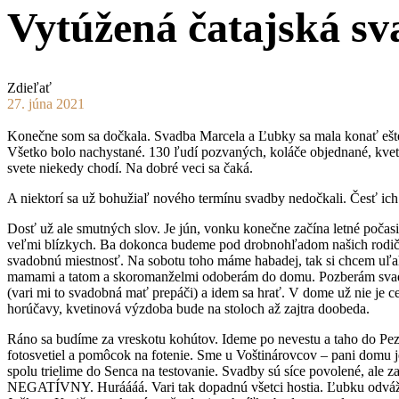
Vytúžená čatajská s
Zdieľať
27. júna 2021
Konečne som sa dočkala. Svadba Marcela a Ľubky sa mala konať ešte na
Všetko bolo nachystané. 130 ľudí pozvaných, koláče objednané, kvetin
svete niekedy chodí. Na dobré veci sa čaká.
A niektorí sa už bohužiaľ nového termínu svadby nedočkali. Česť ich
Dosť už ale smutných slov. Je jún, vonku konečne začína letné počasi
veľmi blízkych. Ba dokonca budeme pod drobnohľadom našich rodičov,
svadobnú miestnosť. Na sobotu toho máme habadej, tak si chcem uľah
mamami a tatom a skoromanželmi odoberám do domu. Pozberám svado
(vari mi to svadobná mať prepáči) a idem sa hrať. V dome už nie je c
horúčavy, kvetinová výzdoba bude na stoloch až zajtra doobeda.
Ráno sa budíme za vreskotu kohútov. Ideme po nevestu a taho do Pezin
fotosvetiel a pomôcok na fotenie. Sme u Voštinárovcov – pani domu 
spolu trielime do Senca na testovanie. Svadby sú síce povolené, al
NEGATÍVNY. Huráááá. Vari tak dopadnú všetci hostia. Ľubku odváž