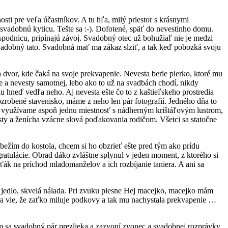
i pre veľa účastníkov. A tu hľa, milý priestor s krásnymi
 svadobnú kyticu. Tešte sa :-). Dofotené, späť do nevestinho domu.
podnicu, pripínajú závoj. Svadobný otec už bohužiaľ nie je medzi
i svadobný tato. Svadobná mať ma zákaz slziť, a tak keď pobozká svoju
 dvor, kde čaká na svoje prekvapenie. Nevesta berie pierko, ktoré mu
 a nevesty samotnej, lebo ako to už na svadbách chodí, nikdy
 hneď vedľa neho. Aj nevesta ešte čo to z kaštieľskeho prostredia
 rozrobené stavenisko, máme z neho len pár fotografií. Jedného dňa to
m využívame aspoň jednu miestnosť s nádherným krištáľovým lustrom,
sty a ženícha vzácne slová poďakovania rodičom. Všetci sa statočne
bežím do kostola, chcem si ho obzrieť ešte pred tým ako prídu
ratulácie. Obrad dáko zvláštne splynul v jeden moment, z ktorého si
ťák na príchod mladomanželov a ich rozbíjanie taniera. A ani sa
é jedlo, skvelá nálada. Pri zvuku piesne Hej macejko, macejko mám
vokra vie, že zaťko miluje podkovy a tak mu nachystala prekvapenie …
m sa svadobný pár prezlieka a zazvoní zvonec a svadobnej rozprávky