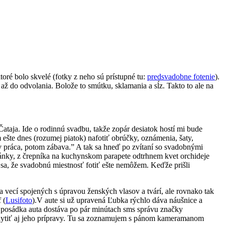
oré bolo skvelé (fotky z neho sú prístupné tu:
predsvadobne fotenie
).
ž do odvolania. Bolože to smútku, sklamania a sĺz. Takto to ale na
Čataja. Ide o rodinnú svadbu, takže zopár desiatok hostí mi bude
šte dnes (rozumej piatok) nafotiť obrúčky, oznámenia, šaty,
v práca, potom zábava.” A tak sa hneď po zvítaní so svadobnými
ky, z črepníka na kuchynskom parapete odtrhnem kvet orchideje
 sa, že svadobnú miestnosť fotiť ešte nemôžem. Keďže prišli
a vecí spojených s úpravou ženských vlasov a tvárí, ale rovnako tak
 (
Lusifoto
).V aute si už upravená Ľubka rýchlo dáva náušnice a
á posádka auta dostáva po pár minútach sms správu značky
ytiť aj jeho prípravy. Tu sa zoznamujem s pánom kameramanom