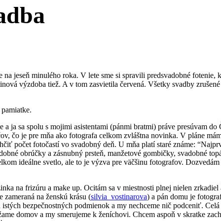
vadba
 jeseň minulého roka. V lete sme si spravili predsvadobné fotenie, kt
ová výzdoba tiež. A v tom zasvietila červená. Všetky svadby zrušené a
 pamiatke.
e a ja sa spolu s mojimi asistentami (pánmi bratmi) práve presúvam do 
 čo je pre mňa ako fotografa celkom zvláštna novinka. V pláne mám e
čiť počet fotočastí vo svadobný deň. U mňa platí staré známe: “Najpr
bné obrúčky a zásnubný prsteň, manžetové gombičky, svadobné topán
elkom ideálne svetlo, ale to je výzva pre väčšinu fotografov. Dozvedám
ka na frizúru a make up. Ocitám sa v miestnosti plnej nielen zrkadiel 
je zameraná na ženskú krásu (
silvia_vostinarova
) a pán domu je fotograf
e za istých bezpečnostných podmienok a my nechceme nič podceniť. Cel
ame domov a my smerujeme k ženíchovi. Chcem aspoň v skratke zach