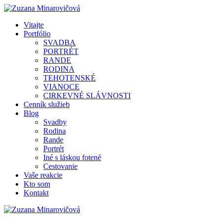
Vitajte
Portfólio
SVADBA
PORTRÉT
RANDE
RODINA
TEHOTENSKÉ
VIANOCE
CIRKEVNÉ SLÁVNOSTI
Cenník služieb
Blog
Svadby
Rodina
Rande
Portrét
Iné s láskou fotené
Cestovanie
Vaše reakcie
Kto som
Kontakt