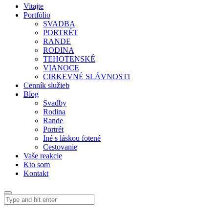
Vitajte
Portfólio
SVADBA
PORTRÉT
RANDE
RODINA
TEHOTENSKÉ
VIANOCE
CIRKEVNÉ SLÁVNOSTI
Cenník služieb
Blog
Svadby
Rodina
Rande
Portrét
Iné s láskou fotené
Cestovanie
Vaše reakcie
Kto som
Kontakt