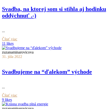
Svadba, na ktorej som si stihla aj hodinku
oddýchnuť .-)
...
Čítať viac
11 likes
zuzanaminarovicova
31. júla 2022
Svadbujeme na “ďalekom” východe
...
Čítať viac
9 likes
zuzanaminarovicova