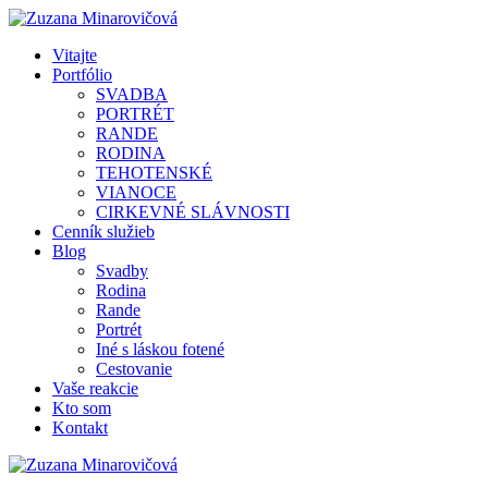
Vitajte
Portfólio
SVADBA
PORTRÉT
RANDE
RODINA
TEHOTENSKÉ
VIANOCE
CIRKEVNÉ SLÁVNOSTI
Cenník služieb
Blog
Svadby
Rodina
Rande
Portrét
Iné s láskou fotené
Cestovanie
Vaše reakcie
Kto som
Kontakt