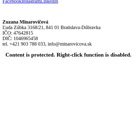
Facebook
Instagram
LinkedIn
Zuzana Minarovičová
Ľuda Zúbka 3168/21, 841 01 Bratislava-Dúbravka
IČO: 47642815
DIČ: 1046965458
tel. +421 903 788 033, info@minarovicova.sk
Content is protected. Right-click function is disabled.