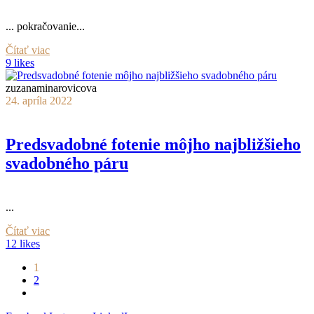
... pokračovanie...
Čítať viac
9 likes
zuzanaminarovicova
24. apríla 2022
Predsvadobné fotenie môjho najbližšieho
svadobného páru
...
Čítať viac
12 likes
1
2