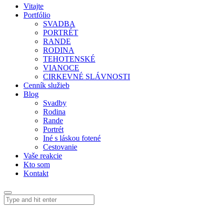
Vitajte
Portfólio
SVADBA
PORTRÉT
RANDE
RODINA
TEHOTENSKÉ
VIANOCE
CIRKEVNÉ SLÁVNOSTI
Cenník služieb
Blog
Svadby
Rodina
Rande
Portrét
Iné s láskou fotené
Cestovanie
Vaše reakcie
Kto som
Kontakt