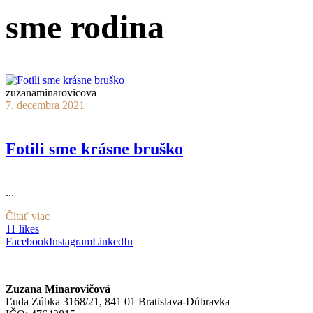
sme rodina
zuzanaminarovicova
7. decembra 2021
Fotili sme krásne bruško
...
Čítať viac
11 likes
Facebook
Instagram
LinkedIn
Zuzana Minarovičová
Ľuda Zúbka 3168/21, 841 01 Bratislava-Dúbravka