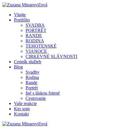
Vitajte
Portfólio
SVADBA
PORTRÉT
RANDE
RODINA
TEHOTENSKÉ
VIANOCE
CIRKEVNÉ SLÁVNOSTI
Cenník služieb
Blog
Svadby
Rodina
Rande
Portrét
Iné s láskou fotené
Cestovanie
Vaše reakcie
Kto som
Kontakt