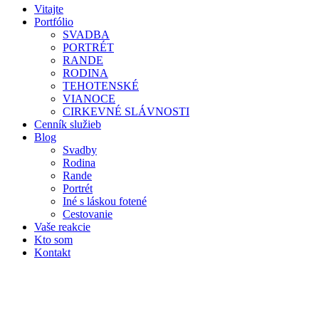
Vitajte
Portfólio
SVADBA
PORTRÉT
RANDE
RODINA
TEHOTENSKÉ
VIANOCE
CIRKEVNÉ SLÁVNOSTI
Cenník služieb
Blog
Svadby
Rodina
Rande
Portrét
Iné s láskou fotené
Cestovanie
Vaše reakcie
Kto som
Kontakt