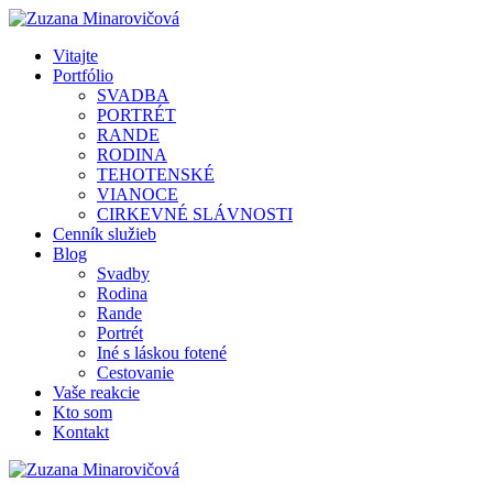
Vitajte
Portfólio
SVADBA
PORTRÉT
RANDE
RODINA
TEHOTENSKÉ
VIANOCE
CIRKEVNÉ SLÁVNOSTI
Cenník služieb
Blog
Svadby
Rodina
Rande
Portrét
Iné s láskou fotené
Cestovanie
Vaše reakcie
Kto som
Kontakt