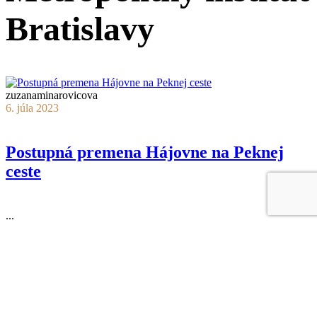
Bratislavy
zuzanaminarovicova
6. júla 2023
Postupná premena Hájovne na Peknej
ceste
...
Čítať viac
10 likes