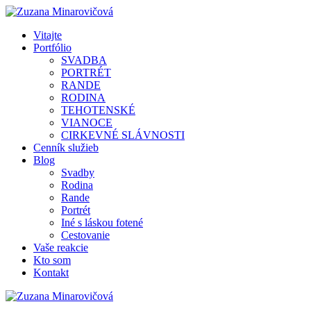
Vitajte
Portfólio
SVADBA
PORTRÉT
RANDE
RODINA
TEHOTENSKÉ
VIANOCE
CIRKEVNÉ SLÁVNOSTI
Cenník služieb
Blog
Svadby
Rodina
Rande
Portrét
Iné s láskou fotené
Cestovanie
Vaše reakcie
Kto som
Kontakt