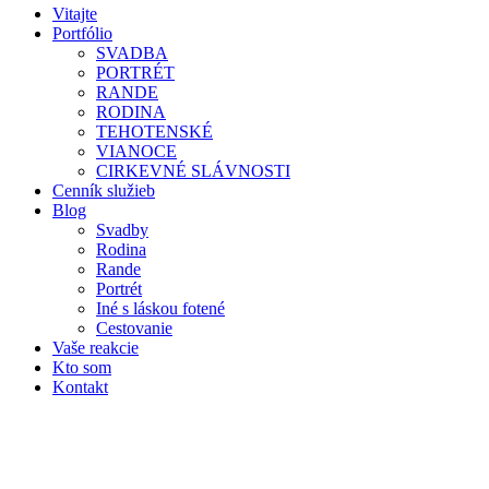
Vitajte
Portfólio
SVADBA
PORTRÉT
RANDE
RODINA
TEHOTENSKÉ
VIANOCE
CIRKEVNÉ SLÁVNOSTI
Cenník služieb
Blog
Svadby
Rodina
Rande
Portrét
Iné s láskou fotené
Cestovanie
Vaše reakcie
Kto som
Kontakt