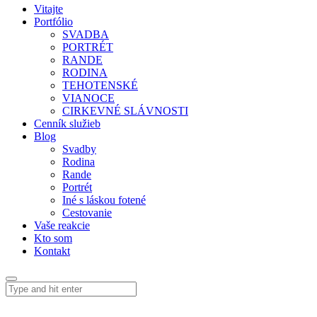
Vitajte
Portfólio
SVADBA
PORTRÉT
RANDE
RODINA
TEHOTENSKÉ
VIANOCE
CIRKEVNÉ SLÁVNOSTI
Cenník služieb
Blog
Svadby
Rodina
Rande
Portrét
Iné s láskou fotené
Cestovanie
Vaše reakcie
Kto som
Kontakt