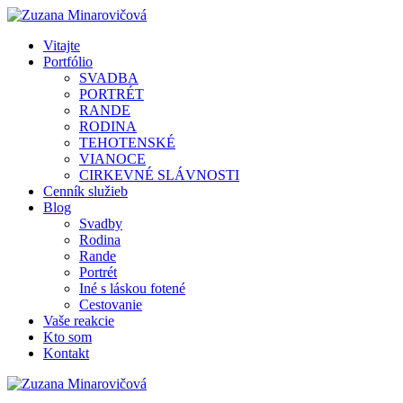
Vitajte
Portfólio
SVADBA
PORTRÉT
RANDE
RODINA
TEHOTENSKÉ
VIANOCE
CIRKEVNÉ SLÁVNOSTI
Cenník služieb
Blog
Svadby
Rodina
Rande
Portrét
Iné s láskou fotené
Cestovanie
Vaše reakcie
Kto som
Kontakt