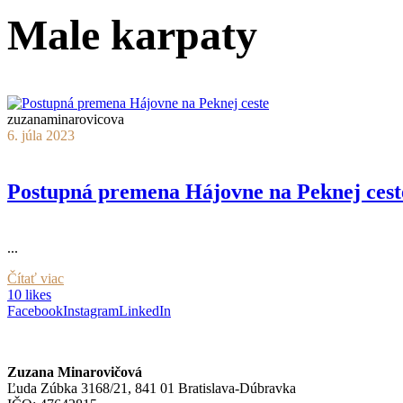
Male karpaty
zuzanaminarovicova
6. júla 2023
Postupná premena Hájovne na Peknej cest
...
Čítať viac
10 likes
Facebook
Instagram
LinkedIn
Zuzana Minarovičová
Ľuda Zúbka 3168/21, 841 01 Bratislava-Dúbravka