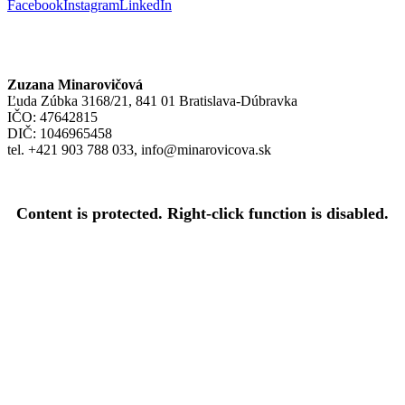
Facebook
Instagram
LinkedIn
Zuzana Minarovičová
Ľuda Zúbka 3168/21, 841 01 Bratislava-Dúbravka
IČO: 47642815
DIČ: 1046965458
tel. +421 903 788 033, info@minarovicova.sk
Content is protected. Right-click function is disabled.