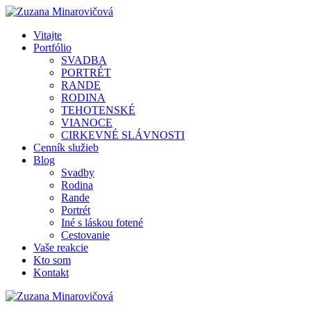
Vitajte
Portfólio
SVADBA
PORTRÉT
RANDE
RODINA
TEHOTENSKÉ
VIANOCE
CIRKEVNÉ SLÁVNOSTI
Cenník služieb
Blog
Svadby
Rodina
Rande
Portrét
Iné s láskou fotené
Cestovanie
Vaše reakcie
Kto som
Kontakt