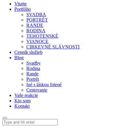
Vitajte
Portfólio
SVADBA
PORTRÉT
RANDE
RODINA
TEHOTENSKÉ
VIANOCE
CIRKEVNÉ SLÁVNOSTI
Cenník služieb
Blog
Svadby
Rodina
Rande
Portrét
Iné s láskou fotené
Cestovanie
Vaše reakcie
Kto som
Kontakt