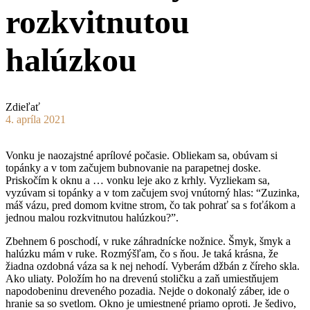
rozkvitnutou
halúzkou
Zdieľať
4. apríla 2021
Vonku je naozajstné aprílové počasie. Obliekam sa, obúvam si
topánky a v tom začujem bubnovanie na parapetnej doske.
Priskočím k oknu a … vonku leje ako z krhly. Vyzliekam sa,
vyzúvam si topánky a v tom začujem svoj vnútorný hlas: “Zuzinka,
máš vázu, pred domom kvitne strom, čo tak pohrať sa s foťákom a
jednou malou rozkvitnutou halúzkou?”.
Zbehnem 6 poschodí, v ruke záhradnícke nožnice. Šmyk, šmyk a
halúzku mám v ruke. Rozmýšľam, čo s ňou. Je taká krásna, že
žiadna ozdobná váza sa k nej nehodí. Vyberám džbán z číreho skla.
Ako uliaty. Položím ho na drevenú stoličku a zaň umiestňujem
napodobeninu dreveného pozadia. Nejde o dokonalý záber, ide o
hranie sa so svetlom. Okno je umiestnené priamo oproti. Je šedivo,