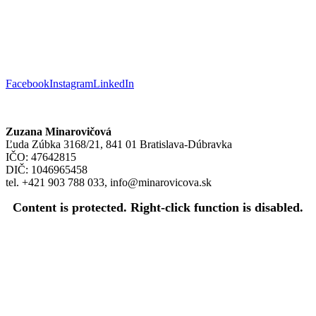
Facebook
Instagram
LinkedIn
Zuzana Minarovičová
Ľuda Zúbka 3168/21, 841 01 Bratislava-Dúbravka
IČO: 47642815
DIČ: 1046965458
tel. +421 903 788 033, info@minarovicova.sk
Content is protected. Right-click function is disabled.