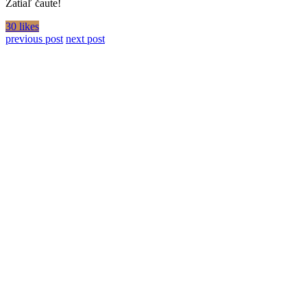
Zatiaľ čaute!
30 likes
previous post
next post