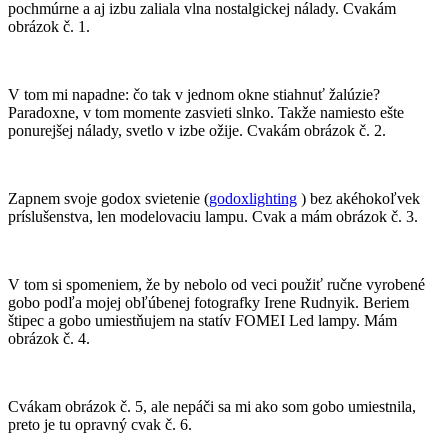
pochmúrne a aj izbu zaliala vlna nostalgickej nálady. Cvakám
obrázok č. 1.
V tom mi napadne: čo tak v jednom okne stiahnuť žalúzie?
Paradoxne, v tom momente zasvieti slnko. Takže namiesto ešte
ponurejšej nálady, svetlo v izbe ožije. Cvakám obrázok č. 2.
Zapnem svoje godox svietenie (
godoxlighting
) bez akéhokoľvek
príslušenstva, len modelovaciu lampu. Cvak a mám obrázok č. 3.
V tom si spomeniem, že by nebolo od veci použiť ručne vyrobené
gobo podľa mojej obľúbenej fotografky Irene Rudnyik. Beriem
štipec a gobo umiestňujem na statív FOMEI Led lampy. Mám
obrázok č. 4.
Cvákam obrázok č. 5, ale nepáči sa mi ako som gobo umiestnila,
preto je tu opravný cvak č. 6.