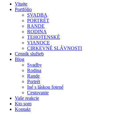
Vitajte
Portfólio
SVADBA
PORTRÉT
RANDE
RODINA
TEHOTENSKÉ
VIANOCE
CIRKEVNÉ SLÁVNOSTI
Cenník služieb
Blog
Svadby
Rodina
Rande
Portrét
Iné s láskou fotené
Cestovanie
Vaše reakcie
Kto som
Kontakt