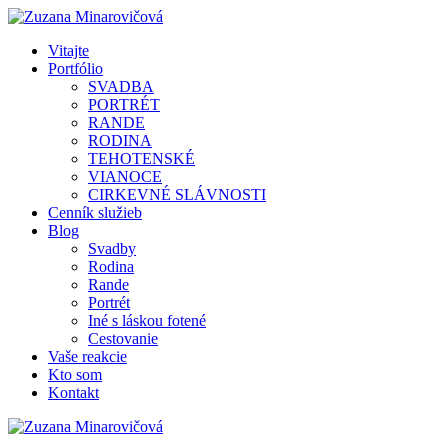
Vitajte
Portfólio
SVADBA
PORTRÉT
RANDE
RODINA
TEHOTENSKÉ
VIANOCE
CIRKEVNÉ SLÁVNOSTI
Cenník služieb
Blog
Svadby
Rodina
Rande
Portrét
Iné s láskou fotené
Cestovanie
Vaše reakcie
Kto som
Kontakt