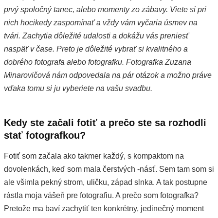
prvý spoločný tanec, alebo momenty zo zábavy. Viete si pri
nich hocikedy zaspomínať a vždy vám vyčaria úsmev na
tvári. Zachytia dôležité udalosti a dokážu vás preniesť
naspäť v čase. Preto je dôležité vybrať si kvalitného a
dobrého fotografa alebo fotografku. Fotografka Zuzana
Minarovičová nám odpovedala na pár otázok a možno práve
vďaka tomu si ju vyberiete na vašu svadbu.
Kedy ste začali fo
tiť a prečo ste sa rozhodli
stať fotografkou?
Fotiť som začala ako takmer každý, s kompaktom na
dovolenkách, keď som mala čerstvých -násť. Sem tam som si
ale všimla pekný strom, uličku, západ slnka. A tak postupne
rástla moja vášeň pre fotografiu. A prečo som fotografka?
Pretože ma baví zachytiť ten konkrétny, jedinečný moment