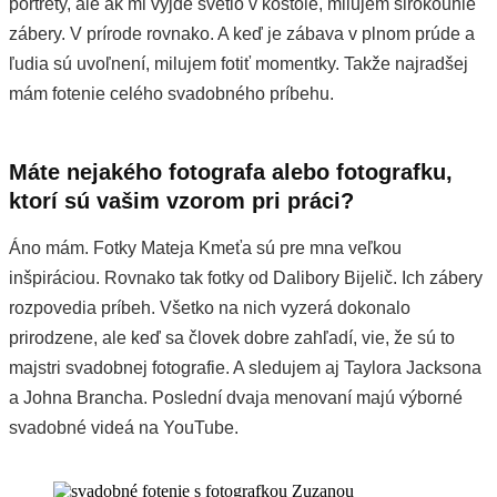
portréty, ale ak mi vyjde svetlo v kostole, milujem širokouhlé
zábery. V prírode rovnako. A keď je zábava v plnom prúde a
ľudia sú uvoľnení, milujem fotiť momentky. Takže najradšej
mám fotenie celého svadobného príbehu.
Máte nejakého fotografa alebo fotografku,
ktorí sú vašim vzorom pri práci?
Áno mám. Fotky Mateja Kmeťa sú pre mna veľkou
inšpiráciou. Rovnako tak fotky od Dalibory Bijelič. Ich zábery
rozpovedia príbeh. Všetko na nich vyzerá dokonalo
prirodzene, ale keď sa človek dobre zahľadí, vie, že sú to
majstri svadobnej fotografie. A sledujem aj Taylora Jacksona
a Johna Brancha. Poslední dvaja menovaní majú výborné
svadobné videá na YouTube.