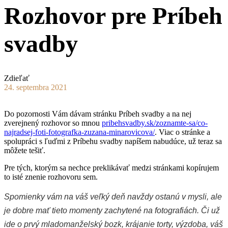
Rozhovor pre Príbeh
svadby
Zdieľať
24. septembra 2021
Do pozornosti Vám dávam stránku Príbeh svadby a na nej
zverejnený rozhovor so mnou
pribehsvadby.sk/zoznamte-sa/co-
najradsej-foti-fotografka-zuzana-minarovicova/
. Viac o stránke a
spolupráci s ľuďmi z Príbehu svadby napíšem nabudúce, už teraz sa
môžete tešiť.
Pre tých, ktorým sa nechce preklikávať medzi stránkami kopírujem
to isté znenie rozhovoru sem.
Spomienky vám na váš veľký deň navždy ostanú v mysli, ale
je dobre mať tieto momenty zachytené na fotografiách. Či už
ide o prvý mladomanželský bozk, krájanie torty, výzdoba, váš