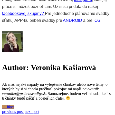
práce si môžeš pozrieť tam. Už si sa pridala do našej
facebookovej skupiny?
Pre jednoduché plánovanie svadby
sťahuj APP-ku príbeh svadby pre
ANDROID
a pre
IOS
.
Author:
Veronika Kašiarová
Ak máš nejaké nápady na vylepšenie článkov alebo nové témy, o
ktorých by si si chcela prečítať, pokojne mi napíš
na e-mail:
veronika@pribehsvadby.sk
. Samozrejme, budem veľmi rada, keď sa
ti články budú páčiť a pošleš ich ďalej.
11 likes
previous post
next post