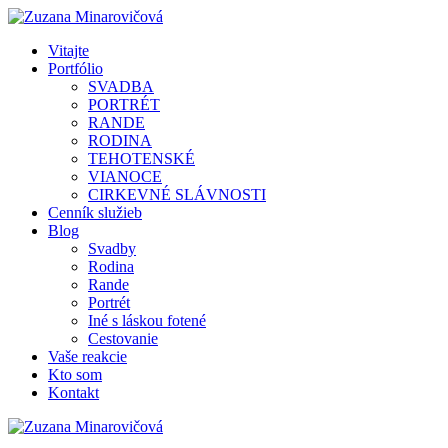
Vitajte
Portfólio
SVADBA
PORTRÉT
RANDE
RODINA
TEHOTENSKÉ
VIANOCE
CIRKEVNÉ SLÁVNOSTI
Cenník služieb
Blog
Svadby
Rodina
Rande
Portrét
Iné s láskou fotené
Cestovanie
Vaše reakcie
Kto som
Kontakt