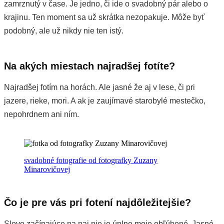
zamrznutý v čase. Je jedno, či ide o svadobný pár alebo o
krajinu. Ten moment sa už skrátka nezopakuje. Môže byť
podobný, ale už nikdy nie ten istý.
Na akých miestach najradšej fotíte?
Najradšej fotím na horách. Ale jasné že aj v lese, či pri
jazere, rieke, mori. A ak je zaujímavé starobylé mestečko,
nepohrdnem ani ním.
svadobné fotografie od fotografky Zuzany
Minarovičovej
Čo je pre vás pri fotení najdôležitejšie?
Slovo začínajúce na naj nie je úplne moje obľúbené. Jasné,