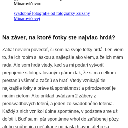
svadobné fotografie od fotografky Zuzany
Minarovičovej
Na záver, na ktoré fotky ste najviac hrdá?
Zatiaľ neviem povedať, či som na svoje fotky hrdá. Len viem
to, že ich robím s láskou a najlepšie ako viem, a že ich mám
rada. Ale som hrdá vtedy, keď sa mi podarí vytvoriť
prepojenie s fotografovaným párom tak, že si ma celkom
prestanú všímať a začnú sa hrať. Vtedy vznikajú tie
najkrajšie fotky a práve tá spontánnosť a prirodzenosť je
mojim cieľom. Ako príklad uvádzam 2 zábery z
predsvadbových fotení, a jeden zo svadobného fotenia.
Každý z nich vznikol úplne spontánne, v podstate sme už
dofotili. Buď sa mi pár spontánne vrhol do zaľúbenej pózy,
alebo snúbenica nečakane potriasla hlavou alebo sa