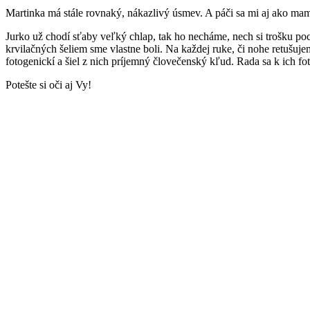
Martinka má stále rovnaký, nákazlivý úsmev. A páči sa mi aj ako mama
Jurko už chodí sťaby veľký chlap, tak ho necháme, nech si trošku po
krvilačných šeliem sme vlastne boli. Na každej ruke, či nohe retušuje
fotogenickí a šiel z nich príjemný človečenský kľud. Rada sa k ich f
Potešte si oči aj Vy!