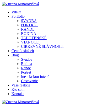
Vitajte
Portfólio
SVADBA
PORTRÉT
RANDE
RODINA
TEHOTENSKÉ
VIANOCE
CIRKEVNÉ SLÁVNOSTI
Cenník služieb
Blog
Svadby
Rodina
Rande
Portrét
Iné s láskou fotené
Cestovanie
Vaše reakcie
Kto som
Kontakt