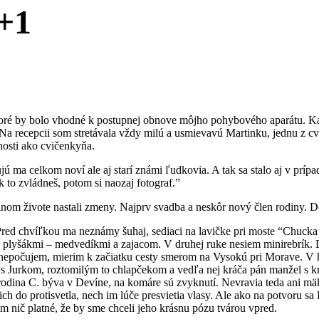
3+1
toré by bolo vhodné k postupnej obnove môjho pohybového aparátu. Ka
l. Na recepcii som stretávala vždy milú a usmievavú Martinku, jednu z c
nosti ako cvičenkyňa.
 ma celkom noví ale aj starí známi ľudkovia. A tak sa stalo aj v prípad
 to zvládneš, potom si naozaj fotograf.”
kinom živote nastali zmeny. Najprv svadba a neskôr nový člen rodiny. D
. Pred chvíľkou ma neznámy šuhaj, sediaci na lavičke pri moste “Chucka 
ený plyšákmi – medvedíkmi a zajacom. V druhej ruke nesiem minirebrík.
ž nepočujem, mierim k začiatku cesty smerom na Vysokú pri Morave. V hla
a s Jurkom, roztomilým to chlapčekom a vedľa nej kráča pán manžel s
ina C. býva v Devíne, na komáre sú zvyknutí. Nevravia teda ani mäkké
ch do protisvetla, nech im lúče presvietia vlasy. Ale ako na potvoru s
ám nič platné, že by sme chceli jeho krásnu pózu tvárou vpred.