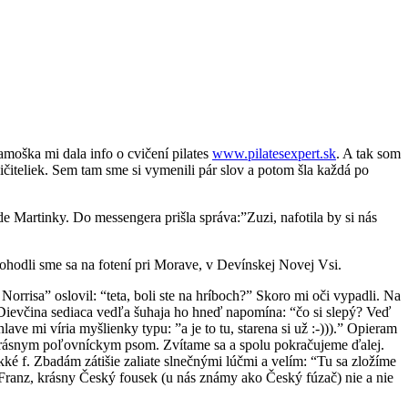
moška mi dala info o cvičení pilates
www.pilatesexpert.sk
. A tak som
vičiteliek. Sem tam sme si vymenili pár slov a potom šla každá po
e Martinky. Do messengera prišla správa:”Zuzi, nafotila by si nás
ohodli sme sa na fotení pri Morave, v Devínskej Novej Vsi.
Norrisa” oslovil: “teta, boli ste na hríboch?” Skoro mi oči vypadli. Na
 Dievčina sediaca vedľa šuhaja ho hneď napomína: “čo si slepý? Veď
ve mi víria myšlienky typu: ”a je to tu, starena si už :-))).” Opieram
 krásnym poľovníckym psom. Zvítame sa a spolu pokračujeme ďalej.
 f. Zbadám zátišie zaliate slnečnými lúčmi a velím: “Tu sa zložíme
a Franz, krásny Český fousek (u nás známy ako Český fúzač) nie a nie