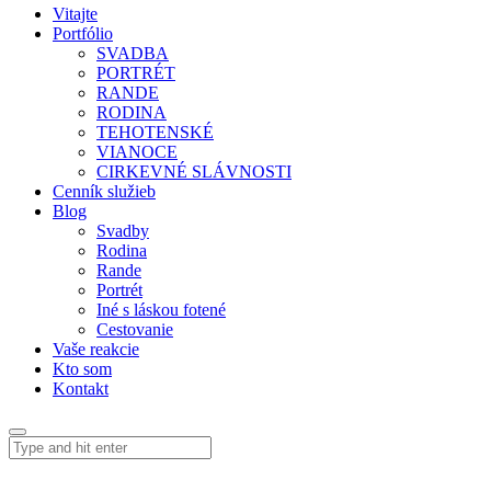
Vitajte
Portfólio
SVADBA
PORTRÉT
RANDE
RODINA
TEHOTENSKÉ
VIANOCE
CIRKEVNÉ SLÁVNOSTI
Cenník služieb
Blog
Svadby
Rodina
Rande
Portrét
Iné s láskou fotené
Cestovanie
Vaše reakcie
Kto som
Kontakt