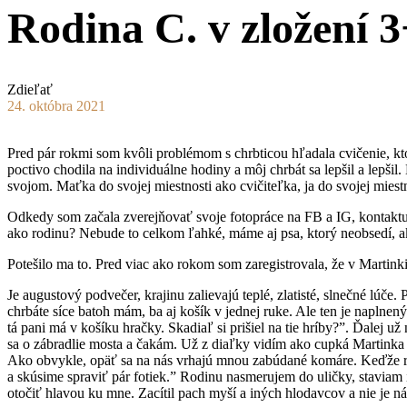
Rodina C. v zložení 
Zdieľať
24. októbra 2021
Pred pár rokmi som kvôli problémom s chrbticou hľadala cvičenie, k
poctivo chodila na individuálne hodiny a môj chrbát sa lepšil a lepši
svojom. Maťka do svojej miestnosti ako cvičiteľka, ja do svojej miest
Odkedy som začala zverejňovať svoje fotopráce na FB a IG, kontaktujú
ako rodinu? Nebude to celkom ľahké, máme aj psa, ktorý neobsedí, ak
Potešilo ma to. Pred viac ako rokom som zaregistrovala, že v Martin
Je augustový podvečer, krajinu zalievajú teplé, zlatisté, slnečné lúče
chrbáte síce batoh mám, ba aj košík v jednej ruke. Ale ten je napln
tá pani má v košíku hračky. Skadiaľ si prišiel na tie hríby?”. Ďalej u
sa o zábradlie mosta a čakám. Už z diaľky vidím ako cupká Martink
Ako obvykle, opäť sa na nás vrhajú mnou zabúdané komáre. Keďže rod
a skúsime spraviť pár fotiek.” Rodinu nasmerujem do uličky, staviam i
otočiť hlavou ku mne. Zacítil pach myší a iných hlodavcov a nie je n