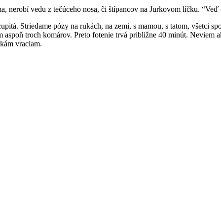
, nerobí vedu z tečúceho nosa, či štípancov na Jurkovom líčku. “Veď o
cupitá. Striedame pózy na rukách, na zemi, s mamou, s tatom, všetci sp
m aspoň troch komárov. Preto fotenie trvá približne 40 minút. Neviem ak
otkám vraciam.