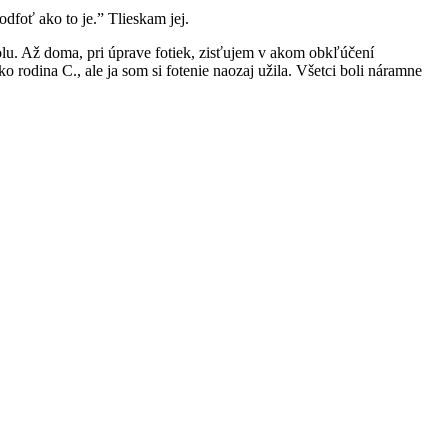
dfoť ako to je.” Tlieskam jej.
olu. Až doma, pri úprave fotiek, zisťujem v akom obkľúčení
o rodina C., ale ja som si fotenie naozaj užila. Všetci boli náramne