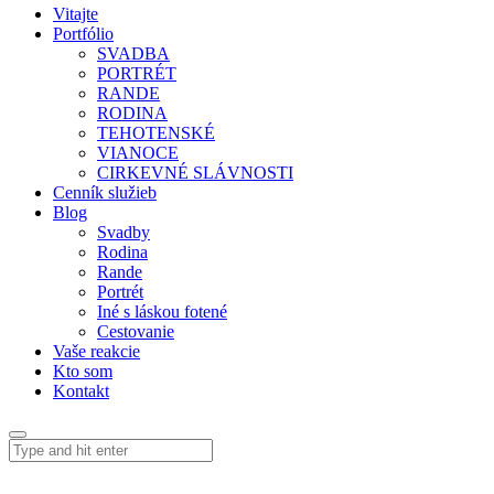
Vitajte
Portfólio
SVADBA
PORTRÉT
RANDE
RODINA
TEHOTENSKÉ
VIANOCE
CIRKEVNÉ SLÁVNOSTI
Cenník služieb
Blog
Svadby
Rodina
Rande
Portrét
Iné s láskou fotené
Cestovanie
Vaše reakcie
Kto som
Kontakt