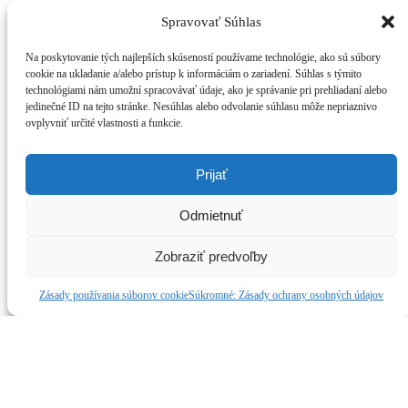
Spravovať Súhlas
Na poskytovanie tých najlepších skúseností používame technológie, ako sú súbory
cookie na ukladanie a/alebo prístup k informáciám o zariadení. Súhlas s týmito
technológiami nám umožní spracovávať údaje, ako je správanie pri prehliadaní alebo
jedinečné ID na tejto stránke. Nesúhlas alebo odvolanie súhlasu môže nepriaznivo
ovplyvniť určité vlastnosti a funkcie.
Prijať
Odmietnuť
Zobraziť predvoľby
Zásady používania súborov cookie
Súkromné: Zásady ochrany osobných údajov