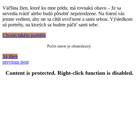
Väčšina žien, ktoré ku mne prídu, má rovnakú obavu – že sa
nevedia tváriť alebo budú pôsobiť neprirodzene. Na fotení vás
jemne vediem, aby ste sa cítili uvoľnene a sami sebou. Výsledkom
sú portréty, na ktorých sa budete páčiť sami sebe.
Chcem takéto portréty
Počet miest je obmedzený.
34 likes
previous post
Content is protected. Right-click function is disabled.