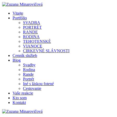
Vitajte
Portfólio
SVADBA
PORTRÉT
RANDE
RODINA
TEHOTENSKÉ
VIANOCE
CIRKEVNÉ SLÁVNOSTI
Cenník služieb
Blog
Svadby
Rodina
Rande
Portrét
Iné s láskou fotené
Cestovanie
Vaše reakcie
Kto som
Kontakt