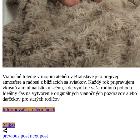
Vianočné fotenie v mojom ateliéri v Bratislave je o hrejivej
atmosfére a radosti z blížiacich sa sviatkov. Každý rok pripravujem
vkusnú a minimalistickú scénu, kde vynikne vaša rodinná pohoda.
Ideálny čas na vytvorenie originálnych vianočných pozdravov alebo
darčekov pre starých rodičov.
Informovať sa o termínoch
2 likes
previous post
next post