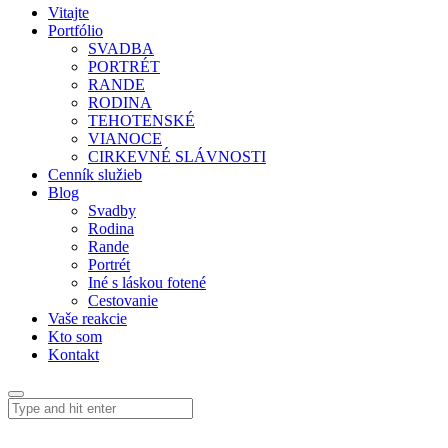
Vitajte
Portfólio
SVADBA
PORTRÉT
RANDE
RODINA
TEHOTENSKÉ
VIANOCE
CIRKEVNÉ SLÁVNOSTI
Cenník služieb
Blog
Svadby
Rodina
Rande
Portrét
Iné s láskou fotené
Cestovanie
Vaše reakcie
Kto som
Kontakt