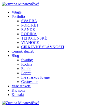
Vitajte
Portfólio
SVADBA
PORTRÉT
RANDE
RODINA
TEHOTENSKÉ
VIANOCE
CIRKEVNÉ SLÁVNOSTI
Cenník služieb
Blog
Svadby
Rodina
Rande
Portrét
Iné s láskou fotené
Cestovanie
Vaše reakcie
Kto som
Kontakt