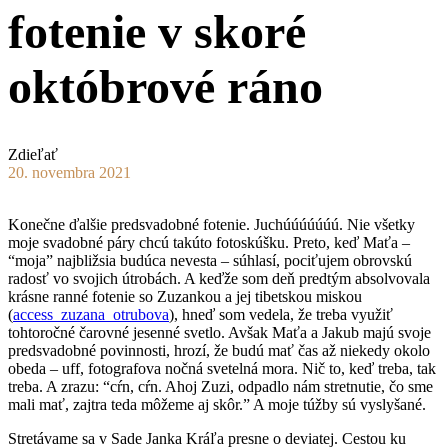
fotenie v skoré
októbrové ráno
Zdieľať
20. novembra 2021
Konečne ďalšie predsvadobné fotenie. Juchúúúúúúú. Nie všetky
moje svadobné páry chcú takúto fotoskúšku. Preto, keď Maťa –
“moja” najbližsia budúca nevesta – súhlasí, pociťujem obrovskú
radosť vo svojich útrobách. A keďže som deň predtým absolvovala
krásne ranné fotenie so Zuzankou a jej tibetskou miskou
(
access_zuzana_otrubova
), hneď som vedela, že treba využiť
tohtoročné čarovné jesenné svetlo. Avšak Maťa a Jakub majú svoje
predsvadobné povinnosti, hrozí, že budú mať čas až niekedy okolo
obeda – uff, fotografova nočná svetelná mora. Nič to, keď treba, tak
treba. A zrazu: “cŕn, cŕn. Ahoj Zuzi, odpadlo nám stretnutie, čo sme
mali mať, zajtra teda môžeme aj skôr.” A moje túžby sú vyslyšané.
Stretávame sa v Sade Janka Kráľa presne o deviatej. Cestou ku