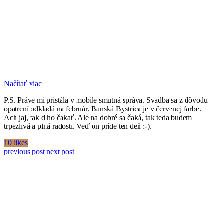
Načítať viac
P.S. Práve mi pristála v mobile smutná správa. Svadba sa z dôvodu
opatrení odkladá na február. Banská Bystrica je v červenej farbe.
Ach jaj, tak dlho čakať. Ale na dobré sa čaká, tak teda budem
trpezlivá a plná radosti. Veď on príde ten deň :-).
10 likes
previous post
next post