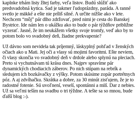
kaplnke trhám listy žltej farby, veľa listov. Budú slúžiť ako
predsvadobná kytica. Sad je takmer ľudoprázdny, paráda. A ranné
svetlo je mäkké a ešte nie príliš silné. A určite nižšie ako v lete.
Nechcem “môj” pár dlho zdržovať, pred nimi je cesta do Banskej
Bystrice. Ide nám len o ukážku ako to bude o pár týždňov približne
vyzerať. Jasné, že im neukážem všetky svoje tromfy, veď ako by to
potom bolo vo svadobný deň, žiadne prekvapenie?
Už dávno som nevidela tak príjemný, láskyplný pohľad v ženských
očiach ako u Mati. Jej oči a vlasy sú mojimi favoritmi. Ešte neviem,
či vlasy skončia vo svadobný deň v drdole alebo splynú na pleciach.
Preto si vychutnávam tú krásu dnes. Najprv spravíme pár
dynamických chodiacich záberov. Po nich stúpam na rebrík a
sledujem ich bozkávačky z výšky. Potom skúsime zopár portrétnych
póz. A aj zdvíhačku. Skrátka a dobre, za 30 minút zisťujem, že je to
radostné fotenie. Sú uvoľnení, veselí, spontánni a milí. Dar z nebies.
Už sa veľmi teším na svadbu o tri týždne. A tešte sa so mnou, bude
ďalší blog :-).