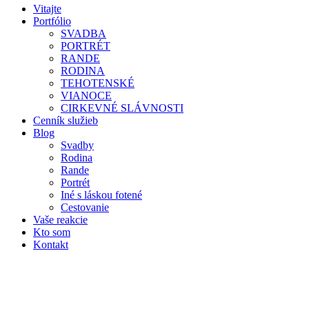
Vitajte
Portfólio
SVADBA
PORTRÉT
RANDE
RODINA
TEHOTENSKÉ
VIANOCE
CIRKEVNÉ SLÁVNOSTI
Cenník služieb
Blog
Svadby
Rodina
Rande
Portrét
Iné s láskou fotené
Cestovanie
Vaše reakcie
Kto som
Kontakt