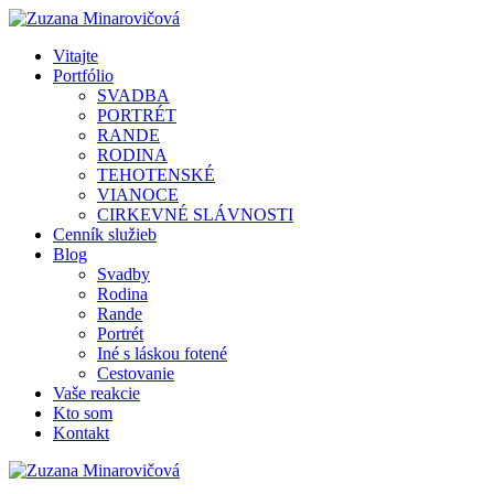
Vitajte
Portfólio
SVADBA
PORTRÉT
RANDE
RODINA
TEHOTENSKÉ
VIANOCE
CIRKEVNÉ SLÁVNOSTI
Cenník služieb
Blog
Svadby
Rodina
Rande
Portrét
Iné s láskou fotené
Cestovanie
Vaše reakcie
Kto som
Kontakt