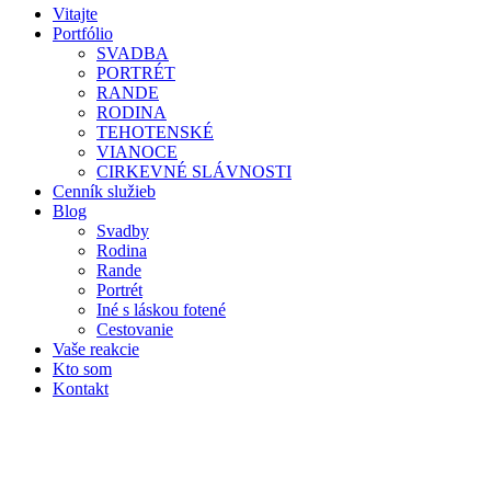
Vitajte
Portfólio
SVADBA
PORTRÉT
RANDE
RODINA
TEHOTENSKÉ
VIANOCE
CIRKEVNÉ SLÁVNOSTI
Cenník služieb
Blog
Svadby
Rodina
Rande
Portrét
Iné s láskou fotené
Cestovanie
Vaše reakcie
Kto som
Kontakt