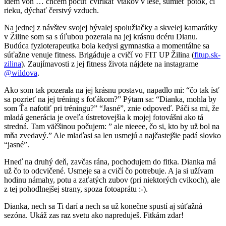
idem von … chcem počuť čvirikať vtákov v lese, šumieť potok, či
rieku, dýchať čerstvý vzduch.
Na jednej z návštev svojej bývalej spolužiačky a skvelej kamarátky
v Žiline som sa s úľubou pozerala na jej krásnu dcéru Dianu.
Budúca fyzioterapeutka bola kedysi gymnastka a momentálne sa
súťažne venuje fitness. Brigáduje a cvičí vo FIT UP Žilina (
fitup.sk-
zilina
). Zaujímavosti z jej fitness života nájdete na instagrame
@wildova
.
Ako som tak pozerala na jej krásnu postavu, napadlo mi: “čo tak ísť
sa pozrieť na jej tréning s foťákom?” Pýtam sa: “Dianka, mohla by
som Ťa nafotiť pri tréningu?” “Jasné”, znie odpoveď. Páči sa mi, že
mladá generácia je oveľa ústretovejšia k mojej fotovášni ako tá
stredná. Tam väčšinou počujem: ” ale nieeee, čo si, kto by už bol na
mňa zvedavý.” Ale mlaďasi sa len usmejú a najčastejšie padá slovko
“jasné”.
Hneď na druhý deň, zavčas rána, pochodujem do fitka. Dianka má
už čo to odcvičené. Usmeje sa a cvičí čo potrebuje. A ja si užívam
hodinu námahy, potu a zaťatých zubov (pri niektorých cvikoch), ale
z tej pohodlnejšej strany, spoza fotoaprátu :-).
Dianka, nech sa Ti darí a nech sa už konečne spustí aj súťažná
sezóna. Ukáž zas raz svetu ako napreduješ. Fitkám zdar!