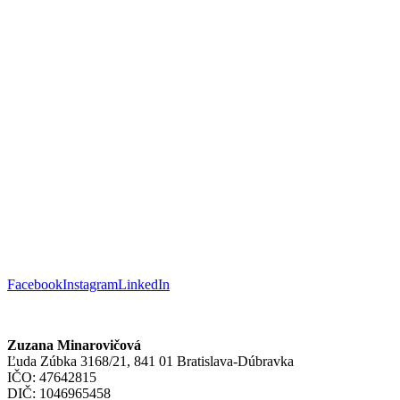
Facebook
Instagram
LinkedIn
Zuzana Minarovičová
Ľuda Zúbka 3168/21, 841 01 Bratislava-Dúbravka
IČO: 47642815
DIČ: 1046965458