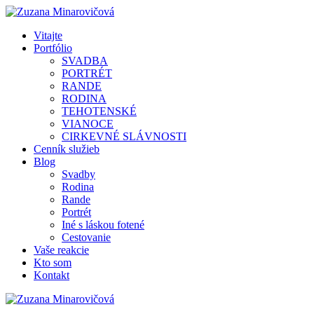
Vitajte
Portfólio
SVADBA
PORTRÉT
RANDE
RODINA
TEHOTENSKÉ
VIANOCE
CIRKEVNÉ SLÁVNOSTI
Cenník služieb
Blog
Svadby
Rodina
Rande
Portrét
Iné s láskou fotené
Cestovanie
Vaše reakcie
Kto som
Kontakt