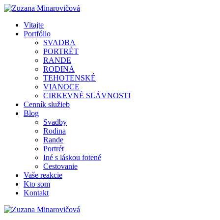
Vitajte
Portfólio
SVADBA
PORTRÉT
RANDE
RODINA
TEHOTENSKÉ
VIANOCE
CIRKEVNÉ SLÁVNOSTI
Cenník služieb
Blog
Svadby
Rodina
Rande
Portrét
Iné s láskou fotené
Cestovanie
Vaše reakcie
Kto som
Kontakt