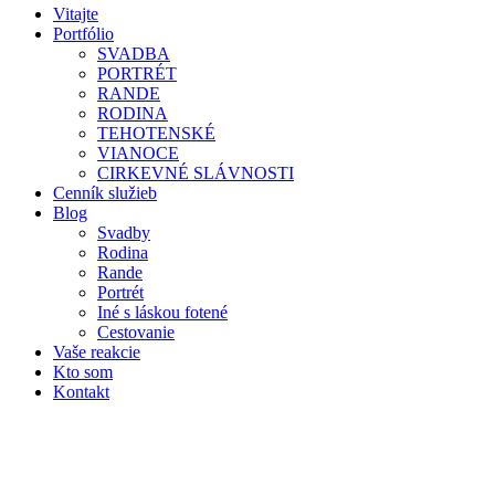
Vitajte
Portfólio
SVADBA
PORTRÉT
RANDE
RODINA
TEHOTENSKÉ
VIANOCE
CIRKEVNÉ SLÁVNOSTI
Cenník služieb
Blog
Svadby
Rodina
Rande
Portrét
Iné s láskou fotené
Cestovanie
Vaše reakcie
Kto som
Kontakt