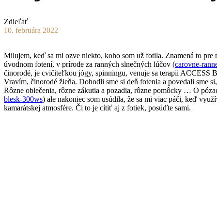
Zdieľať
10. februára 2022
Milujem, keď sa mi ozve niekto, koho som už fotila. Znamená to pre 
úvodnom fotení, v prírode za ranných slnečných lúčov (
carovne-ranne
činorodé, je cvičiteľkou jógy, spinningu, venuje sa terapii ACCESS
Vravím, činorodé žieňa. Dohodli sme si deň fotenia a povedali sme si, 
Rôzne oblečenia, rôzne zákutia a pozadia, rôzne pomôcky … O pózach,
blesk-300ws
) ale nakoniec som usúdila, že sa mi viac páči, keď využí
kamarátskej atmosfére. Či to je cítiť aj z fotiek, posúďte sami.