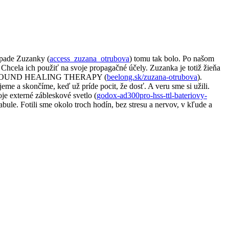
ípade Zuzanky (
access_zuzana_otrubova
) tomu tak bolo. Po našom
e”. Chcela ich použiť na svoje propagačné účely. Zuzanka je totiž žieňa
iek – SOUND HEALING THERAPY (
beelong.sk/zuzana-otrubova
).
jeme a skončíme, keď už príde pocit, že dosť. A veru sme si užili.
je externé zábleskové svetlo (
godox-ad300pro-hss-ttl-bateriovy-
bule. Fotili sme okolo troch hodín, bez stresu a nervov, v kľude a