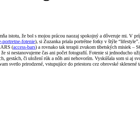
mňa istotu, že bol s mojou prácou naozaj spokojný a dôveruje mi. V pr
-portretne-fotenie
), si Zuzanka priala portrétne fotky v štýle “lifestyl
 BARS (
access-bars
) a rovnako tak terapii zvukom tibetských mis
že si nestanovujeme čas ani počet fotografií. Fotenie si jednoducho uži
 gestách, či uložení rúk a nôh ani nehovorím. Vyskúšala som si aj svo
vam svetlo prirodzené, vstupujúce do priestoru cez obrovské sklenené ta