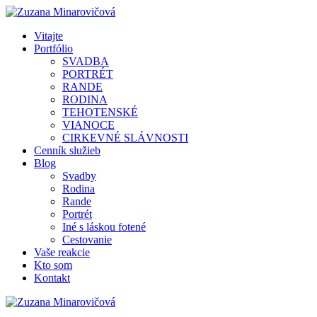
Vitajte
Portfólio
SVADBA
PORTRÉT
RANDE
RODINA
TEHOTENSKÉ
VIANOCE
CIRKEVNÉ SLÁVNOSTI
Cenník služieb
Blog
Svadby
Rodina
Rande
Portrét
Iné s láskou fotené
Cestovanie
Vaše reakcie
Kto som
Kontakt