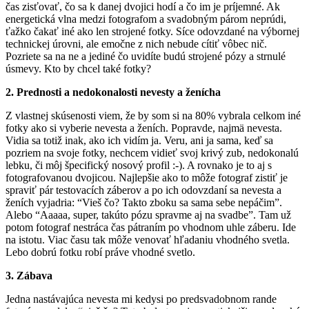
čas zisťovať, čo sa k danej dvojici hodí a čo im je príjemné. Ak
energetická vlna medzi fotografom a svadobným párom neprúdi,
ťažko čakať iné ako len strojené fotky. Síce odovzdané na výbornej
technickej úrovni, ale emočne z nich nebude cítiť vôbec nič.
Pozriete sa na ne a jediné čo uvidíte budú strojené pózy a strnulé
úsmevy. Kto by chcel také fotky?
2. Prednosti a nedokonalosti nevesty a ženícha
Z vlastnej skúsenosti viem, že by som si na 80% vybrala celkom iné
fotky ako si vyberie nevesta a ženích. Popravde, najmä nevesta.
Vidia sa totiž inak, ako ich vidím ja. Veru, ani ja sama, keď sa
pozriem na svoje fotky, nechcem vidieť svoj krivý zub, nedokonalú
lebku, či môj špecifický nosový profil :-). A rovnako je to aj s
fotografovanou dvojicou. Najlepšie ako to môže fotograf zistiť je
spraviť pár testovacích záberov a po ich odovzdaní sa nevesta a
ženích vyjadria: “Vieš čo? Takto zboku sa sama sebe nepáčim”.
Alebo “Aaaaa, super, takúto pózu spravme aj na svadbe”. Tam už
potom fotograf nestráca čas pátraním po vhodnom uhle záberu. Ide
na istotu. Viac času tak môže venovať hľadaniu vhodného svetla.
Lebo dobrú fotku robí práve vhodné svetlo.
3. Zábava
Jedna nastávajúca nevesta mi kedysi po predsvadobnom rande