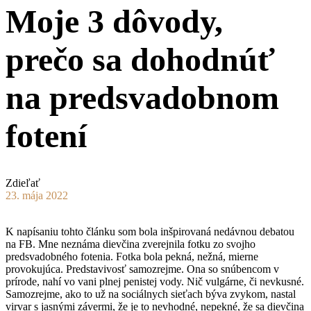
Moje 3 dôvody,
prečo sa dohodnúť
na predsvadobnom
fotení
Zdieľať
23. mája 2022
K napísaniu tohto článku som bola inšpirovaná nedávnou debatou
na FB. Mne neznáma dievčina zverejnila fotku zo svojho
predsvadobného fotenia. Fotka bola pekná, nežná, mierne
provokujúca. Predstavivosť samozrejme. Ona so snúbencom v
prírode, nahí vo vani plnej penistej vody. Nič vulgárne, či nevkusné.
Samozrejme, ako to už na sociálnych sieťach býva zvykom, nastal
virvar s jasnými závermi, že je to nevhodné, nepekné, že sa dievčina