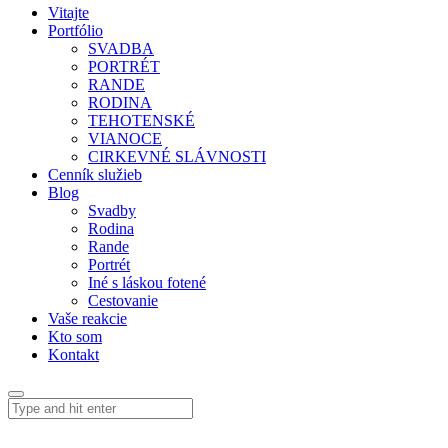
Vitajte
Portfólio
SVADBA
PORTRÉT
RANDE
RODINA
TEHOTENSKÉ
VIANOCE
CIRKEVNÉ SLÁVNOSTI
Cenník služieb
Blog
Svadby
Rodina
Rande
Portrét
Iné s láskou fotené
Cestovanie
Vaše reakcie
Kto som
Kontakt