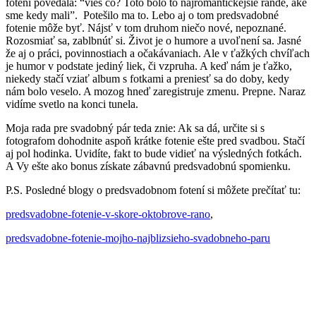
fotení povedala: “vieš čo? Toto bolo to najromantickejšie rande, aké
sme kedy mali”. Potešilo ma to. Lebo aj o tom predsvadobné
fotenie môže byť. Nájsť v tom druhom niečo nové, nepoznané.
Rozosmiať sa, zablbnúť si. Život je o humore a uvoľnení sa. Jasné
že aj o práci, povinnostiach a očakávaniach. Ale v ťažkých chvíľach
je humor v podstate jediný liek, či vzpruha. A keď nám je ťažko,
niekedy stačí vziať album s fotkami a preniesť sa do doby, kedy
nám bolo veselo. A mozog hneď zaregistruje zmenu. Prepne. Naraz
vidíme svetlo na konci tunela.
Moja rada pre svadobný pár teda znie: Ak sa dá, určite si s
fotografom dohodnite aspoň krátke fotenie ešte pred svadbou. Stačí
aj pol hodinka. Uvidíte, fakt to bude vidieť na výsledných fotkách.
A Vy ešte ako bonus získate zábavnú predsvadobnú spomienku.
P.S. Posledné blogy o predsvadobnom fotení si môžete prečítať tu:
predsvadobne-fotenie-v-skore-oktobrove-rano
,
predsvadobne-fotenie-mojho-najblizsieho-svadobneho-paru