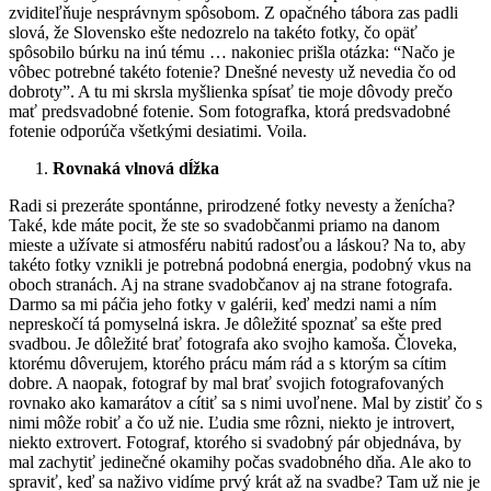
zviditeľňuje nesprávnym spôsobom. Z opačného tábora zas padli
slová, že Slovensko ešte nedozrelo na takéto fotky, čo opäť
spôsobilo búrku na inú tému … nakoniec prišla otázka: “Načo je
vôbec potrebné takéto fotenie? Dnešné nevesty už nevedia čo od
dobroty”. A tu mi skrsla myšlienka spísať tie moje dôvody prečo
mať predsvadobné fotenie. Som fotografka, ktorá predsvadobné
fotenie odporúča všetkými desiatimi. Voila.
Rovnaká vlnová dĺžka
Radi si prezeráte spontánne, prirodzené fotky nevesty a ženícha?
Také, kde máte pocit, že ste so svadobčanmi priamo na danom
mieste a užívate si atmosféru nabitú radosťou a láskou? Na to, aby
takéto fotky vznikli je potrebná podobná energia, podobný vkus na
oboch stranách. Aj na strane svadobčanov aj na strane fotografa.
Darmo sa mi páčia jeho fotky v galérii, keď medzi nami a ním
nepreskočí tá pomyselná iskra. Je dôležité spoznať sa ešte pred
svadbou. Je dôležité brať fotografa ako svojho kamoša. Človeka,
ktorému dôverujem, ktorého prácu mám rád a s ktorým sa cítim
dobre. A naopak, fotograf by mal brať svojich fotografovaných
rovnako ako kamarátov a cítiť sa s nimi uvoľnene. Mal by zistiť čo s
nimi môže robiť a čo už nie. Ľudia sme rôzni, niekto je introvert,
niekto extrovert. Fotograf, ktorého si svadobný pár objednáva, by
mal zachytiť jedinečné okamihy počas svadobného dňa. Ale ako to
spraviť, keď sa naživo vidíme prvý krát až na svadbe? Tam už nie je