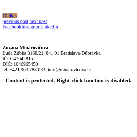
10 likes
previous post
next post
Facebook
Instagram
LinkedIn
Zuzana Minarovičová
Ľuda Zúbka 3168/21, 841 01 Bratislava-Dúbravka
IČO: 47642815
DIČ: 1046965458
tel. +421 903 788 033, info@minarovicova.sk
Content is protected. Right-click function is disabled.