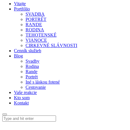
Vitajte
Portfólio
SVADBA
PORTRÉT
RANDE
RODINA
TEHOTENSKÉ
VIANOCE
CIRKEVNÉ SLÁVNOSTI
Cenník služieb
Blog
Svadby
Rodina
Rande
Portrét
Iné s láskou fotené
Cestovanie
Vaše reakcie
Kto som
Kontakt