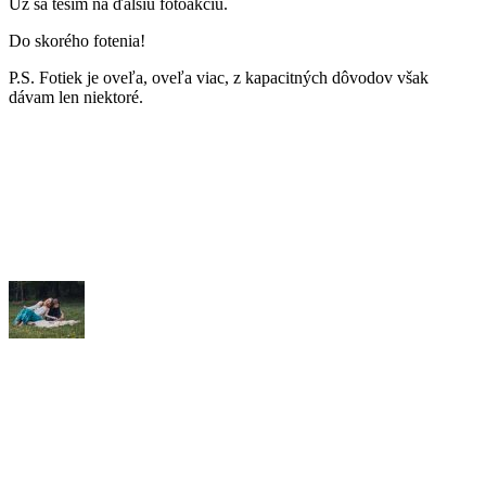
Už sa teším na ďalšiu fotoakciu.
Do skorého fotenia!
P.S. Fotiek je oveľa, oveľa viac, z kapacitných dôvodov však
dávam len niektoré.