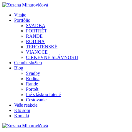
Vitajte
Portfólio
SVADBA
PORTRÉT
RANDE
RODINA
TEHOTENSKÉ
VIANOCE
CIRKEVNÉ SLÁVNOSTI
Cenník služieb
Blog
Svadby
Rodina
Rande
Portrét
Iné s láskou fotené
Cestovanie
Vaše reakcie
Kto som
Kontakt