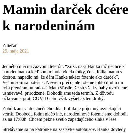
Mamin darček dcére
k narodeninám
Zdieľať
25. mája 2021
Jedného dňa mi zazvonil telefón. “Zuzi, naša Hanka nič nechce k
narodeninám a keď som minule videla fotky, čo si fotila mamu s
dcérou, napadlo mi, že dám Hanke takéto fotenie ako darček”.
Veľmi som sa potešila. Neviem prečo, ale fotenie tohto druhu mi
robí prenáramnú radosť. Mám šťastie, že sú všetky baby uvoľnené,
usmievavé, prirodzené. Dohodli sme teda termín. Z dôvodu
očkovania proti COVID nám však vyšiel až ten druhý.
Zobúdzam sa do slnečného dňa. Pofukuje príjemný osviežujúci
vetrík. Doobeda fotím niečo iné, narodeninové fotenie sme dohodli
až na 17:00h. Chcem pekné svetlo zapadajúceho slnka v lese.
Stretávame sa na Patrónke na zastávke autobusov. Hanka dovtedy