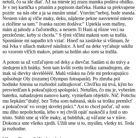
netuší, čo sa ide diať. Až na mieste jej zrazu mamka podáva obálku.
Je v nej kartička s prianím a popisom darčeka. Hanka sa prekvapene
pozrie na nás obe a ja sa musím smiať. Vravím:”neboj, bude sranda.
Nesiem vám aj vlčie maky, deku, nájdeme pekne nasvietené miesto
a zložíme sa tam.” Ivanka razom dodáva:” Upiekla som mafiny,
mám aj jahody a čučoriedky, a nesiem Ti Hani aj rôzne veci na
prezlečenie, keby si chcela.” S tými vlčími makmi som sa trafila.
Spontánne mi napadlo ich vziať. Hneď na zastávke si všímam, že
má Ivka v ušiach makové náušnice. A keď na deke vyťahuje sukňu
so vzorom vlčích makov, priam sa hrdím ako som sa trafila.
A potom sa už vzďaľujem od deky a dievčat. Sadám si do trávy a
sledujem ich hrátky. Sem tam kvôli svetlu trošku zamudrujem, ale
inak sú dievky skvelééééé. Malú vrásku na čele mi prekvapujúco
spôsobuje Oly (rozumej Olympus fotoaparát). Po zhruba pol
hodinke fotenia sa rozhodol zaštrajkovať. Chvíľku mi trvá, kým ho
presviedčam k pokračujúcej spolupráci. Netuším, čo mu je, vyberám
baterku, nahadzujem nanovo karty, vymieňam objektív. Nič. Potichu
mu šepkám:”drahý, bez Teba som nahraná, skús sa trošku premôcť
a pokračovať vo svojej skvelej práci.” Asi to chcel počuť, už som
mu dlho nepolichotila, lebo v tej chvíli opäť naskočil a fotil o sto
tristo. Stihli sme aj vlčie maky, aj bublifuk, aj váľanie sa v tráve.
Dokonca sme všetko zjedli. Užili sme si to, myslím, všetky tri. Teda
ja rozhodne.