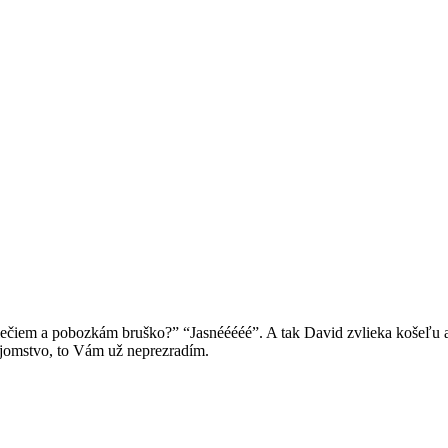
yzlečiem a pobozkám bruško?” “Jasnééééé”. A tak David zvlieka košeľu
tajomstvo, to Vám už neprezradím.