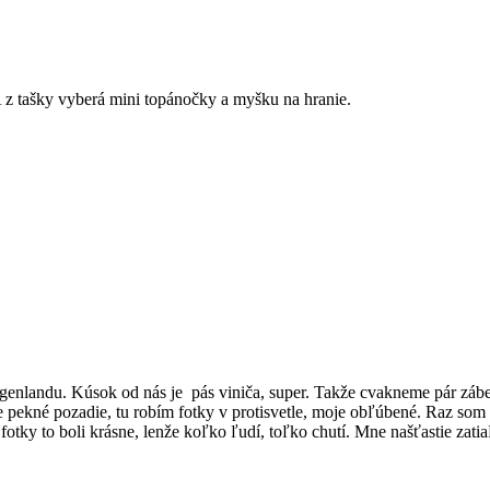
 z tašky vyberá mini topánočky a myšku na hranie.
genlandu. Kúsok od nás je
pás viniča, super. Takže cvakneme pár zábe
kné pozadie, tu robím fotky v protisvetle, moje obľúbené. Raz som čít
otky to boli krásne, lenže koľko ľudí, toľko chutí. Mne našťastie zatiaľ