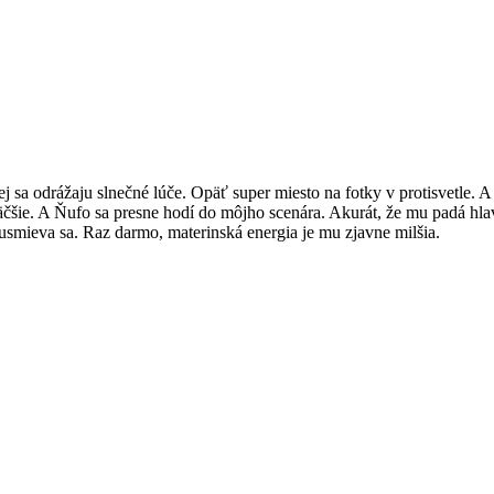
ej sa odrážaju slnečné lúče. Opäť super miesto na fotky v protisvetle.
äčšie. A Ňufo sa presne hodí do môjho scenára. Akurát, že mu padá hl
usmieva sa. Raz darmo, materinská energia je mu zjavne milšia.