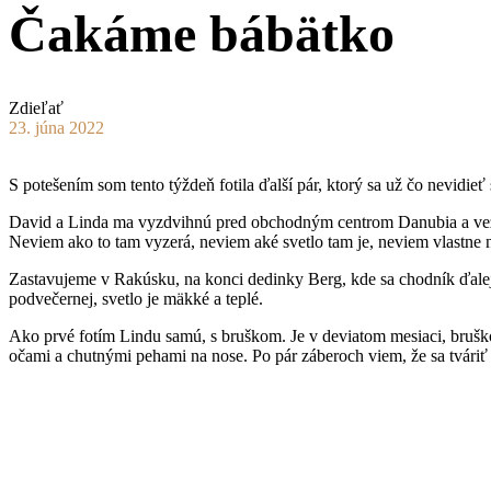
Čakáme bábätko
Zdieľať
23. júna 2022
S potešením som tento týždeň fotila ďalší pár, ktorý sa už čo nevidie
David a Linda ma vyzdvihnú pred obchodným centrom Danubia a vezú
Neviem ako to tam vyzerá, neviem aké svetlo tam je, neviem vlastne n
Zastavujeme v Rakúsku, na konci dedinky Berg, kde sa chodník ďalej vi
podvečernej, svetlo je mäkké a teplé.
Ako prvé fotím Lindu samú, s bruškom. Je v deviatom mesiaci, bruško
očami a chutnými pehami na nose. Po pár záberoch viem, že sa tváriť v