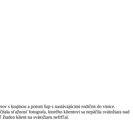
rov s krajinou a potom šup s nastávajúcimi rodičmi do vinice.
ala sťažnosť fotografa, ktorého klientovi sa nepáčila svätožiara nad
 žiaden klient na svätožiaru nefrfľal.