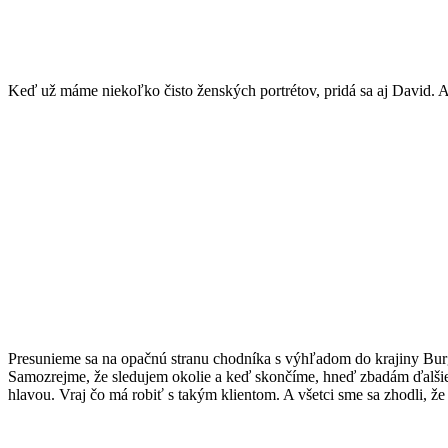
Keď už máme niekoľko čisto ženských portrétov, pridá sa aj David. A
Presunieme sa na opačnú stranu chodníka s výhľadom do krajiny Bur
Samozrejme, že sledujem okolie a keď skončíme, hneď zbadám ďalšie pe
hlavou. Vraj čo má robiť s takým klientom. A všetci sme sa zhodli, že f