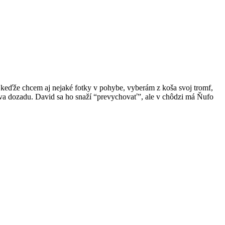
 A keďže chcem aj nejaké fotky v pohybe, vyberám z koša svoj tromf,
ava dozadu. David sa ho snaží “prevychovať”, ale v chôdzi má Ňufo