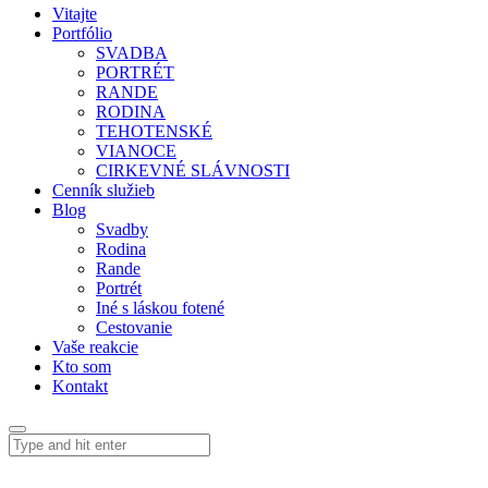
Vitajte
Portfólio
SVADBA
PORTRÉT
RANDE
RODINA
TEHOTENSKÉ
VIANOCE
CIRKEVNÉ SLÁVNOSTI
Cenník služieb
Blog
Svadby
Rodina
Rande
Portrét
Iné s láskou fotené
Cestovanie
Vaše reakcie
Kto som
Kontakt