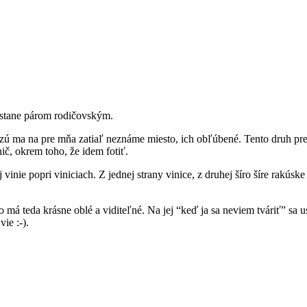
ť stane párom rodičovským.
 ma na pre mňa zatiaľ neznáme miesto, ich obľúbené. Tento druh pre
ič, okrem toho, že idem fotiť.
nie popri viniciach. Z jednej strany vinice, z druhej šíro šíre rakúsk
 má teda krásne oblé a viditeľné. Na jej “keď ja sa neviem tváriť” sa
ie :-).