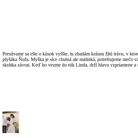
Presúvame sa ešte o kúsok vyššie, tu zbadám krásnu žltú trávu, v ktor
plyšáka Ňufa. Myška je síce chutná ale malinká, potrebujeme niečo v
skrátka závrat. Keď ho vezme do rúk Linda, drží hlavu vzpriamene a 