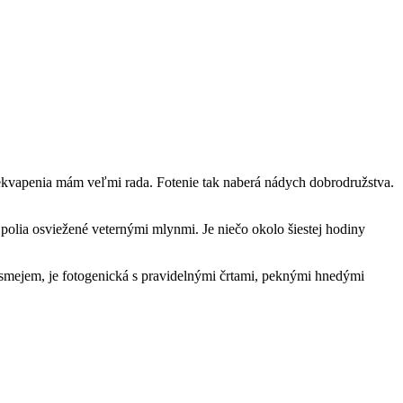
kvapenia mám veľmi rada. Fotenie tak naberá nádych dobrodružstva.
e polia osviežené veternými mlynmi. Je niečo okolo šiestej hodiny
 usmejem, je fotogenická s pravidelnými črtami, peknými hnedými