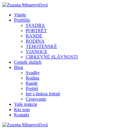
Vitajte
Portfólio
SVADBA
PORTRÉT
RANDE
RODINA
TEHOTENSKÉ
VIANOCE
CIRKEVNÉ SLÁVNOSTI
Cenník služieb
Blog
Svadby
Rodina
Rande
Portrét
Iné s láskou fotené
Cestovanie
Vaše reakcie
Kto som
Kontakt