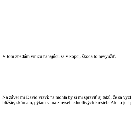
V tom zbadám vinicu ťahajúcu sa v kopci, škoda to nevyužiť.
Na záver mi David vraví: “a mohla by si mi spraviť aj takú, že sa v
bližšie, skúmam, pýtam sa na zmysel jednotlivých kresieb. Ale to je 