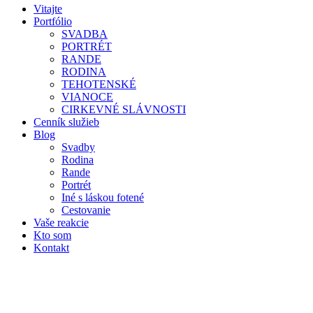
Vitajte
Portfólio
SVADBA
PORTRÉT
RANDE
RODINA
TEHOTENSKÉ
VIANOCE
CIRKEVNÉ SLÁVNOSTI
Cenník služieb
Blog
Svadby
Rodina
Rande
Portrét
Iné s láskou fotené
Cestovanie
Vaše reakcie
Kto som
Kontakt