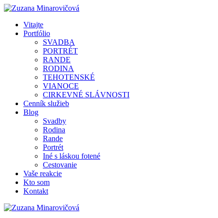
Vitajte
Portfólio
SVADBA
PORTRÉT
RANDE
RODINA
TEHOTENSKÉ
VIANOCE
CIRKEVNÉ SLÁVNOSTI
Cenník služieb
Blog
Svadby
Rodina
Rande
Portrét
Iné s láskou fotené
Cestovanie
Vaše reakcie
Kto som
Kontakt