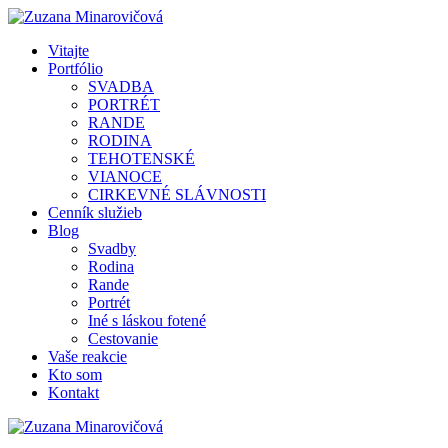
Vitajte
Portfólio
SVADBA
PORTRÉT
RANDE
RODINA
TEHOTENSKÉ
VIANOCE
CIRKEVNÉ SLÁVNOSTI
Cenník služieb
Blog
Svadby
Rodina
Rande
Portrét
Iné s láskou fotené
Cestovanie
Vaše reakcie
Kto som
Kontakt