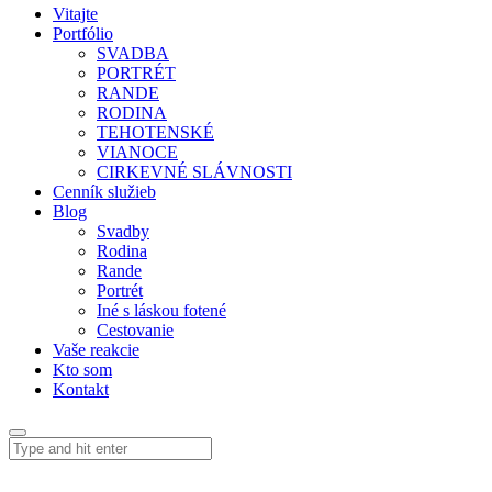
Vitajte
Portfólio
SVADBA
PORTRÉT
RANDE
RODINA
TEHOTENSKÉ
VIANOCE
CIRKEVNÉ SLÁVNOSTI
Cenník služieb
Blog
Svadby
Rodina
Rande
Portrét
Iné s láskou fotené
Cestovanie
Vaše reakcie
Kto som
Kontakt