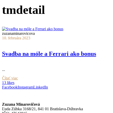
tmdetail
zuzanaminarovicova
10. februára 2023
Svadba na móle a Ferrari ako bonus
...
Čítať viac
13 likes
Facebook
Instagram
LinkedIn
Zuzana Minarovičová
Ľuda Zúbka 3168/21, 841 01 Bratislava-Dúbravka