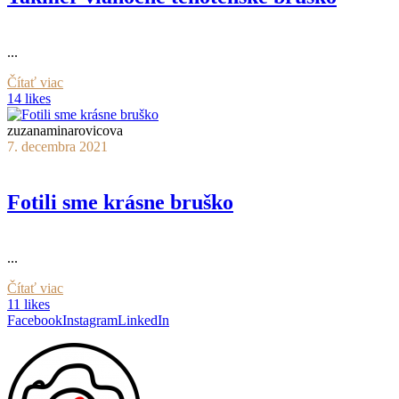
...
Čítať viac
14 likes
zuzanaminarovicova
7. decembra 2021
Fotili sme krásne bruško
...
Čítať viac
11 likes
Facebook
Instagram
LinkedIn