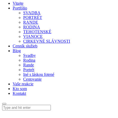
Vitajte
Portfólio
SVADBA
PORTRÉT
RANDE
RODINA
TEHOTENSKÉ
VIANOCE
CIRKEVNÉ SLÁVNOSTI
Cenník služieb
Blog
Svadby
Rodina
Rande
Portrét
Iné s láskou fotené
Cestovanie
Vaše reakcie
Kto som
Kontakt