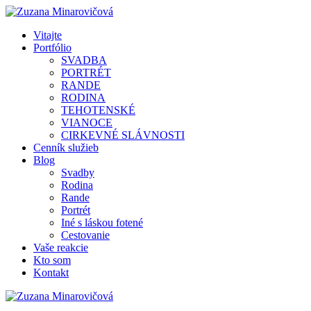
Vitajte
Portfólio
SVADBA
PORTRÉT
RANDE
RODINA
TEHOTENSKÉ
VIANOCE
CIRKEVNÉ SLÁVNOSTI
Cenník služieb
Blog
Svadby
Rodina
Rande
Portrét
Iné s láskou fotené
Cestovanie
Vaše reakcie
Kto som
Kontakt