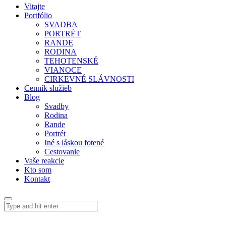
Vitajte
Portfólio
SVADBA
PORTRÉT
RANDE
RODINA
TEHOTENSKÉ
VIANOCE
CIRKEVNÉ SLÁVNOSTI
Cenník služieb
Blog
Svadby
Rodina
Rande
Portrét
Iné s láskou fotené
Cestovanie
Vaše reakcie
Kto som
Kontakt