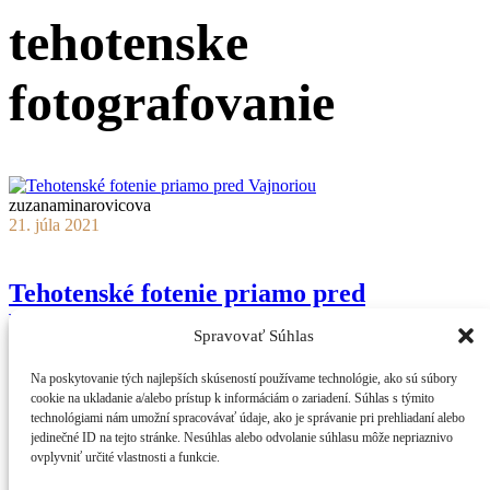
tehotenske
fotografovanie
zuzanaminarovicova
21. júla 2021
Tehotenské fotenie priamo pred
Vajnoriou
Spravovať Súhlas
Na poskytovanie tých najlepších skúseností používame technológie, ako sú súbory
...
cookie na ukladanie a/alebo prístup k informáciám o zariadení. Súhlas s týmito
technológiami nám umožní spracovávať údaje, ako je správanie pri prehliadaní alebo
Čítať viac
jedinečné ID na tejto stránke. Nesúhlas alebo odvolanie súhlasu môže nepriaznivo
11 likes
ovplyvniť určité vlastnosti a funkcie.
Facebook
Instagram
LinkedIn