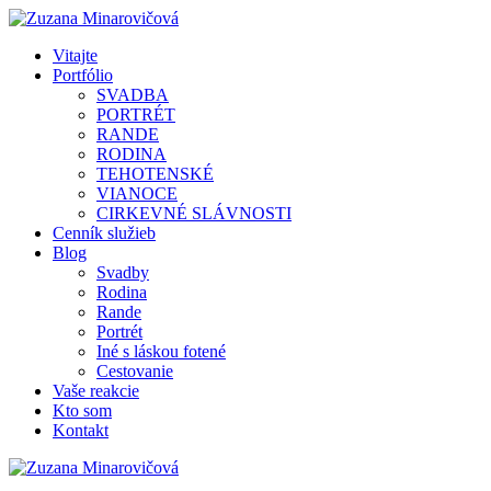
Vitajte
Portfólio
SVADBA
PORTRÉT
RANDE
RODINA
TEHOTENSKÉ
VIANOCE
CIRKEVNÉ SLÁVNOSTI
Cenník služieb
Blog
Svadby
Rodina
Rande
Portrét
Iné s láskou fotené
Cestovanie
Vaše reakcie
Kto som
Kontakt