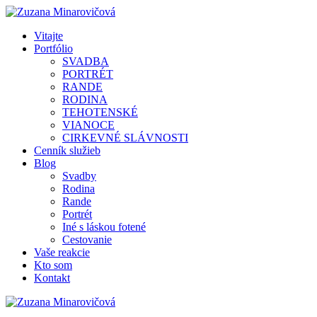
Vitajte
Portfólio
SVADBA
PORTRÉT
RANDE
RODINA
TEHOTENSKÉ
VIANOCE
CIRKEVNÉ SLÁVNOSTI
Cenník služieb
Blog
Svadby
Rodina
Rande
Portrét
Iné s láskou fotené
Cestovanie
Vaše reakcie
Kto som
Kontakt