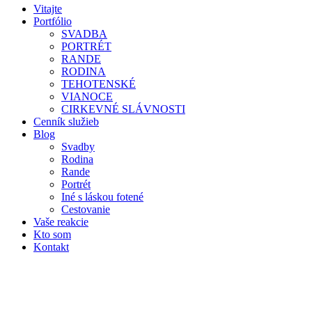
Vitajte
Portfólio
SVADBA
PORTRÉT
RANDE
RODINA
TEHOTENSKÉ
VIANOCE
CIRKEVNÉ SLÁVNOSTI
Cenník služieb
Blog
Svadby
Rodina
Rande
Portrét
Iné s láskou fotené
Cestovanie
Vaše reakcie
Kto som
Kontakt