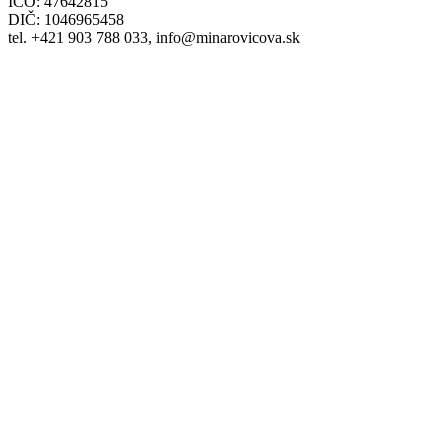
IČO: 47642815
DIČ: 1046965458
tel. +421 903 788 033, info@minarovicova.sk