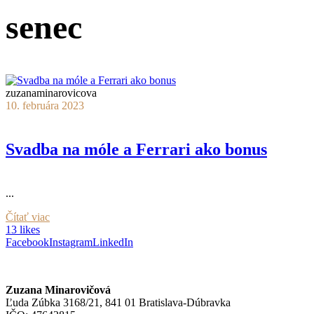
senec
zuzanaminarovicova
10. februára 2023
Svadba na móle a Ferrari ako bonus
...
Čítať viac
13 likes
Facebook
Instagram
LinkedIn
Zuzana Minarovičová
Ľuda Zúbka 3168/21, 841 01 Bratislava-Dúbravka