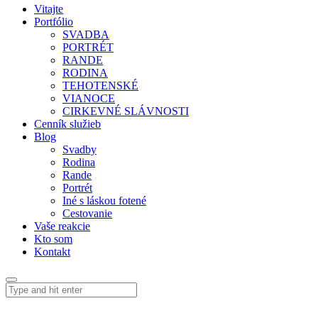
Vitajte
Portfólio
SVADBA
PORTRÉT
RANDE
RODINA
TEHOTENSKÉ
VIANOCE
CIRKEVNÉ SLÁVNOSTI
Cenník služieb
Blog
Svadby
Rodina
Rande
Portrét
Iné s láskou fotené
Cestovanie
Vaše reakcie
Kto som
Kontakt