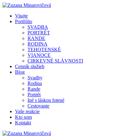
Vitajte
Portfólio
SVADBA
PORTRÉT
RANDE
RODINA
TEHOTENSKÉ
VIANOCE
CIRKEVNÉ SLÁVNOSTI
Cenník služieb
Blog
Svadby
Rodina
Rande
Portrét
Iné s láskou fotené
Cestovanie
Vaše reakcie
Kto som
Kontakt