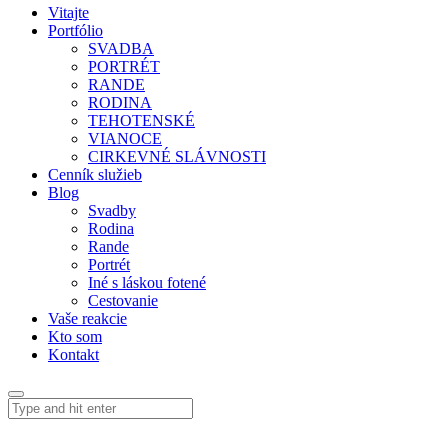
Vitajte
Portfólio
SVADBA
PORTRÉT
RANDE
RODINA
TEHOTENSKÉ
VIANOCE
CIRKEVNÉ SLÁVNOSTI
Cenník služieb
Blog
Svadby
Rodina
Rande
Portrét
Iné s láskou fotené
Cestovanie
Vaše reakcie
Kto som
Kontakt