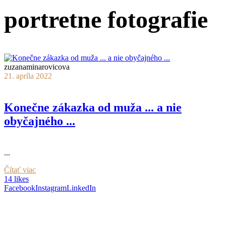
portretne fotografie
zuzanaminarovicova
21. apríla 2022
Konečne zákazka od muža ... a nie
obyčajného ...
...
Čítať viac
14 likes
Facebook
Instagram
LinkedIn