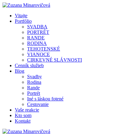
Vitajte
Portfólio
SVADBA
PORTRÉT
RANDE
RODINA
TEHOTENSKÉ
VIANOCE
CIRKEVNÉ SLÁVNOSTI
Cenník služieb
Blog
Svadby
Rodina
Rande
Portrét
Iné s láskou fotené
Cestovanie
Vaše reakcie
Kto som
Kontakt