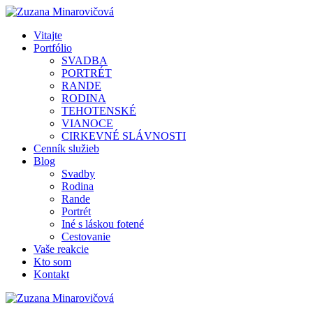
Vitajte
Portfólio
SVADBA
PORTRÉT
RANDE
RODINA
TEHOTENSKÉ
VIANOCE
CIRKEVNÉ SLÁVNOSTI
Cenník služieb
Blog
Svadby
Rodina
Rande
Portrét
Iné s láskou fotené
Cestovanie
Vaše reakcie
Kto som
Kontakt