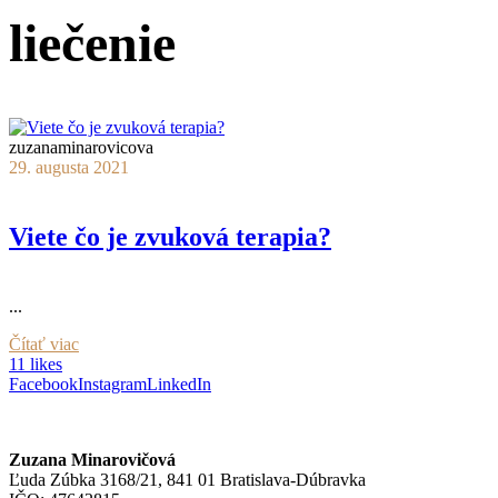
liečenie
zuzanaminarovicova
29. augusta 2021
Viete čo je zvuková terapia?
...
Čítať viac
11 likes
Facebook
Instagram
LinkedIn
Zuzana Minarovičová
Ľuda Zúbka 3168/21, 841 01 Bratislava-Dúbravka