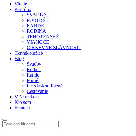
Vitajte
Portfólio
SVADBA
PORTRÉT
RANDE
RODINA
TEHOTENSKÉ
VIANOCE
CIRKEVNÉ SLÁVNOSTI
Cenník služieb
Blog
Svadby
Rodina
Rande
Portrét
Iné s láskou fotené
Cestovanie
Vaše reakcie
Kto som
Kontakt