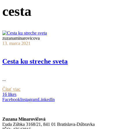
cesta
zuzanaminarovicova
13. marca 2021
Cesta ku streche sveta
...
Čítať viac
16 likes
Facebook
Instagram
LinkedIn
Zuzana Minarovičová
Ľuda Zúbka 3168/21, 841 01 Bratislava-Dúbravka