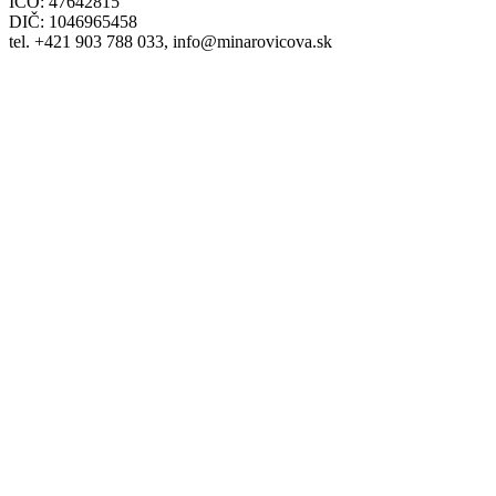
IČO: 47642815
DIČ: 1046965458
tel. +421 903 788 033, info@minarovicova.sk