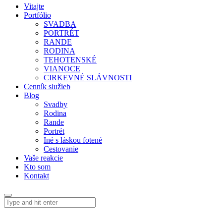
Vitajte
Portfólio
SVADBA
PORTRÉT
RANDE
RODINA
TEHOTENSKÉ
VIANOCE
CIRKEVNÉ SLÁVNOSTI
Cenník služieb
Blog
Svadby
Rodina
Rande
Portrét
Iné s láskou fotené
Cestovanie
Vaše reakcie
Kto som
Kontakt