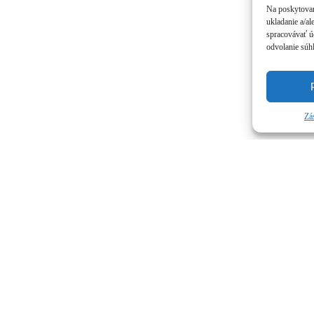
Na poskytovan
ukladanie a/al
spracovávať úd
odvolanie súhl
Zá