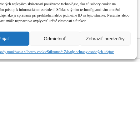
ie tých najlepších skúseností používame technológie, ako sú súbory cookie na
ebo prístup k informáciám o zariadení. Súhlas s týmito technológiami nám umožní
aje, ako je správanie pri prehliadaní alebo jedinečné ID na tejto stránke. Nesúhlas alebo
asu môže nepriaznivo ovplyvniť určité vlastnosti a funkcie.
Prijať
Odmietnuť
Zobraziť predvoľby
sady používania súborov cookie
Súkromné: Zásady ochrany osobných údajov