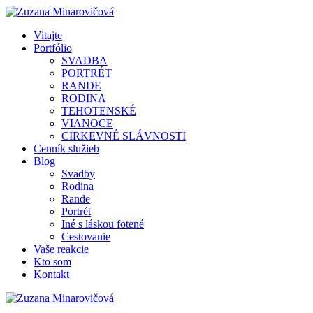
Vitajte
Portfólio
SVADBA
PORTRÉT
RANDE
RODINA
TEHOTENSKÉ
VIANOCE
CIRKEVNÉ SLÁVNOSTI
Cenník služieb
Blog
Svadby
Rodina
Rande
Portrét
Iné s láskou fotené
Cestovanie
Vaše reakcie
Kto som
Kontakt