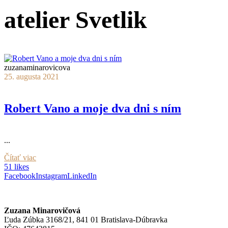
atelier Svetlik
zuzanaminarovicova
25. augusta 2021
Robert Vano a moje dva dni s ním
...
Čítať viac
51 likes
Facebook
Instagram
LinkedIn
Zuzana Minarovičová
Ľuda Zúbka 3168/21, 841 01 Bratislava-Dúbravka