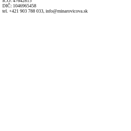
IČO: 47642815
DIČ: 1046965458
tel. +421 903 788 033, info@minarovicova.sk