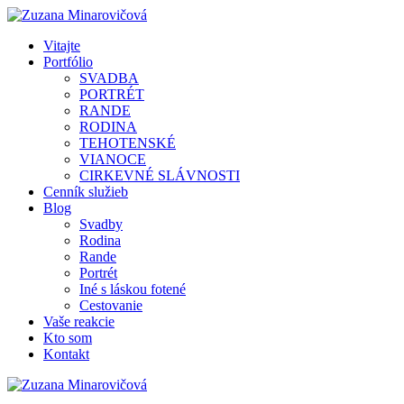
Vitajte
Portfólio
SVADBA
PORTRÉT
RANDE
RODINA
TEHOTENSKÉ
VIANOCE
CIRKEVNÉ SLÁVNOSTI
Cenník služieb
Blog
Svadby
Rodina
Rande
Portrét
Iné s láskou fotené
Cestovanie
Vaše reakcie
Kto som
Kontakt