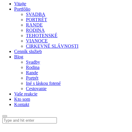
Vitajte
Portfólio
SVADBA
PORTRÉT
RANDE
RODINA
TEHOTENSKÉ
VIANOCE
CIRKEVNÉ SLÁVNOSTI
Cenník služieb
Blog
Svadby
Rodina
Rande
Portrét
Iné s láskou fotené
Cestovanie
Vaše reakcie
Kto som
Kontakt